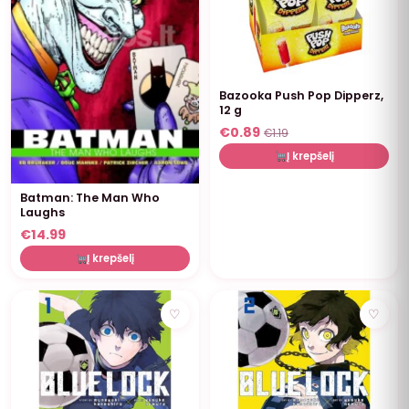
Bazooka Push Pop Dipperz,
12 g
€
0.89
€
1.19
Į krepšelį
Batman: The Man Who
Laughs
€
14.99
Į krepšelį
NUOLAIDA
NUOLAIDA
♡
♡