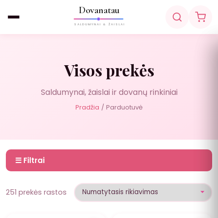
Dovanatau
SALDUMYNAI & ŽAISLAI
Visos prekės
Saldumynai, žaislai ir dovanų rinkiniai
Pradžia
/ Parduotuvė
☰ Filtrai
251 prekės rastos