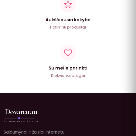
Aukščiausia kokybė
Patikrinti produktai
Su meile parinkti
Kiekvienai progai
Dovanatau
SALDUMYNAI & ŽAISLAI
Saldumynai ir žaislai internetu