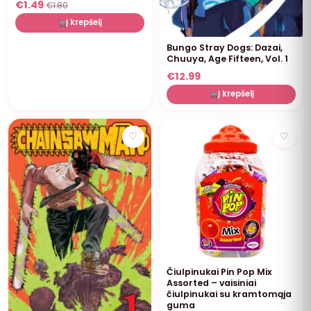
€
1.49
€
1.80
Į krepšelį
Bungo Stray Dogs: Dazai,
Chuuya, Age Fifteen, Vol. 1
€
12.99
Į krepšelį
NUOLAIDA
♡
♡
Čiulpinukai Pin Pop Mix
Assorted – vaisiniai
čiulpinukai su kramtomąja
guma