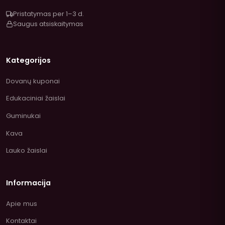
Pristatymas per 1–3 d.
Saugus atsiskaitymas
Kategorijos
Dovanų kuponai
Edukaciniai žaislai
Guminukai
Kava
Lauko žaislai
Informacija
Apie mus
Kontaktai