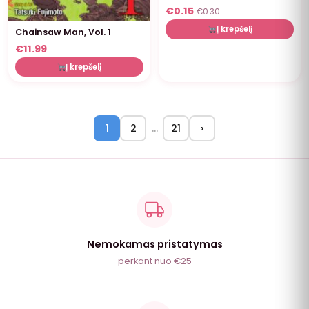
€
0.15
€
0.30
Į krepšelį
Chainsaw Man, Vol. 1
€
11.99
Į krepšelį
1
2
…
21
›
Nemokamas pristatymas
perkant nuo €25