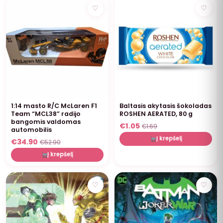
NUOLAIDA
NUOLAIDA
♡
♡
1:14 masto R/C McLaren F1
Baltasis akytasis šokoladas
Team “MCL38” radijo
ROSHEN AERATED, 80 g
bangomis valdomas
€
1.05
€
1.69
automobilis
Į krepšelį
€
34.90
€
52.90
Į krepšelį
♡
♡