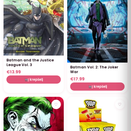
Batman and the Justice
League Vol. 3
Batman Vol. 2: The Joker
€
13.99
War
€
17.99
Į krepšelį
Į krepšelį
NUOLAIDA
♡
♡