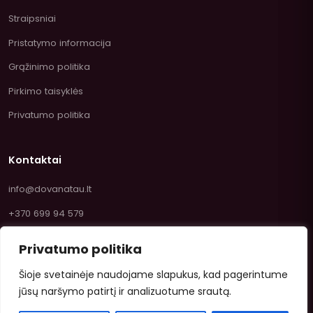
Straipsniai
Pristatymo informacija
Grąžinimo politika
Pirkimo taisyklės
Privatumo politika
Kontaktai
info@dovanatau.lt
+370 699 94 579
Privatumo politika
Šioje svetainėje naudojame slapukus, kad pagerintume
jūsų naršymo patirtį ir analizuotume srautą.