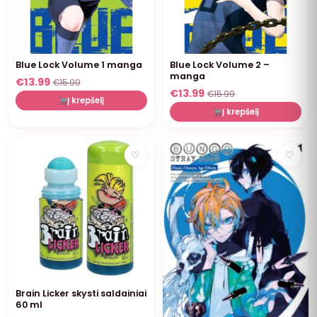
Blue Lock Volume 1 manga
Blue Lock Volume 2 –
manga
€
13.99
€
15.99
€
13.99
€
15.99
Į krepšelį
Į krepšelį
NUOLAIDA
♡
♡
Brain Licker skysti saldainiai
60 ml