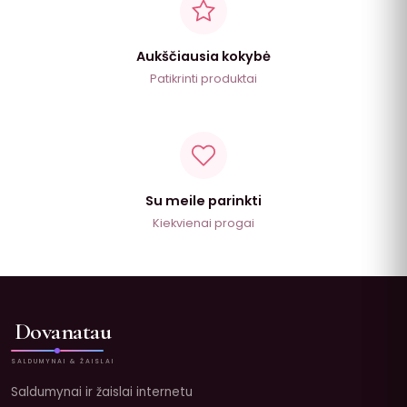
Aukščiausia kokybė
Patikrinti produktai
Su meile parinkti
Kiekvienai progai
Dovanatau
SALDUMYNAI & ŽAISLAI
Saldumynai ir žaislai internetu