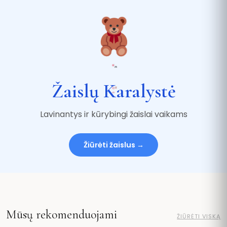
Žaislų Karalystė
Lavinantys ir kūrybingi žaislai vaikams
Žiūrėti žaislus →
Mūsų rekomenduojami
ŽIŪRĖTI VISKĄ