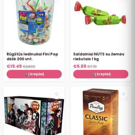
Rūgštūs ledinukai Fini Pop
Saldainiai NUTS su žemės
dėžė 200 vnt.
riešutais 1 kg
€
19.49
€
5.69
€
24.90
€
7.79
Į krepšelį
Į krepšelį
NUOLAIDA
NUOLAIDA
♡
♡