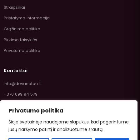
Straipsniai
Pristatymo informacija
Grąžinimo politika
Pirkimo taisyklės
Privatumo politika
Kontaktai
info@dovanatau.lt
+370 699 94 579
Privatumo politika
Šioje svetainėje naudojame slapukus, kad pagerintume
jūsų naršymo patirtį ir analizuotume srautą.
© 2026 Dovanatau.lt — Saldumynai ir žaislai internetu.