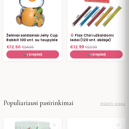
Želiniai saldainiai Jelly Cup
Flax Chiri užšaldomi
Rabbit 100 vnt. su taupykle
ledai (120 vnt. dėžėje)
€
12.50
€
12.99
€
24.99
€
22.99
Į krepšelį
Į krepšelį
Populiariausi pasirinkimai
ŽIŪRĖTI VISKĄ
NUOLAIDA
NUOLAIDA
♡
♡