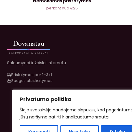
Nemokamas pristatymas
perkant nuo €25
Dovanatau
SALDUMYNAI & ŽAISLAI
Saldumynai ir žaislai internetu
Pristatymas per 1–3 d.
Saugus atsiskaitymas
Privatumo politika
Šioje svetainėje naudojame slapukus, kad pagerintum
jūsų naršymo patirtį ir analizuotume srautą.
Koreguoti
Nesutinku
Sutinku