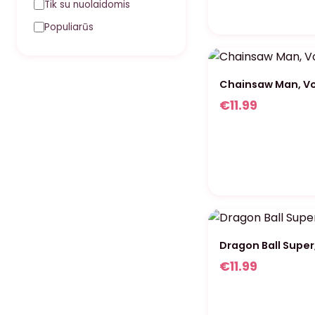
Tik su nuolaidomis
Populiarūs
Chainsaw Man, Vol
€
11.99
Dragon Ball Super, 
€
11.99