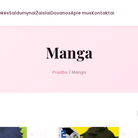
ekės
Saldumynai
Žaislai
Dovanos
Apie mus
Kontaktai
Manga
Pradžia
/ Manga
NUOLAIDA
♡
♡