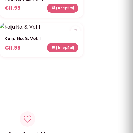
€
11.99
🛒 Į krepšelį
♡
Kaiju No. 8, Vol. 1
€
11.99
🛒 Į krepšelį