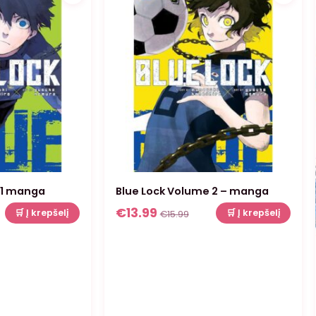
 1 manga
Blue Lock Volume 2 – manga
€
13.99
🛒 Į krepšelį
🛒 Į krepšelį
€
15.99