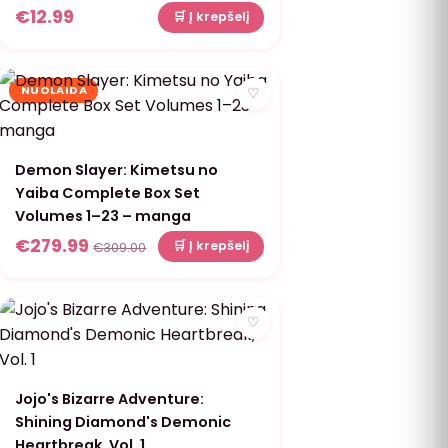
€
12.99
🛒 Į krepšelį
NUOLAIDA
♡
Demon Slayer: Kimetsu no
Yaiba Complete Box Set
Volumes 1–23 – manga
€
279.99
🛒 Į krepšelį
€
309.00
♡
Jojo's Bizarre Adventure:
Shining Diamond's Demonic
Heartbreak, Vol. 1