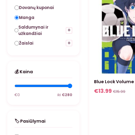
Dovanų kuponai
Manga
Saldumynai ir
+
užkandžiai
+
Žaislai
💰 Kaina
Blue Lock Volume
€
13.99
€
15.99
€0
iki
€280
🏷️ Pasiūlymai