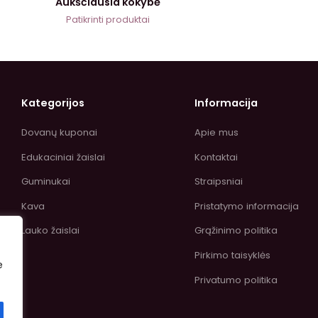
Aukščiausia kokybė
Patikrinti produktai
Kategorijos
Informacija
Dovanų kuponai
Apie mus
Edukaciniai žaislai
Kontaktai
Guminukai
Straipsniai
Kava
Pristatymo informacija
Lauko žaislai
Grąžinimo politika
Pirkimo taisyklės
e
Privatumo politika