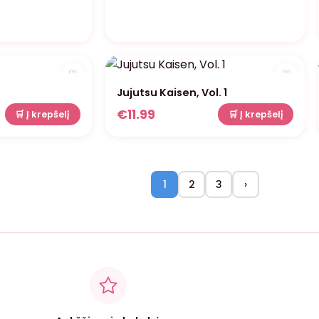
♡
♡
Jujutsu Kaisen, Vol. 1
€
11.99
🛒 Į krepšelį
🛒 Į krepšelį
1
2
3
›