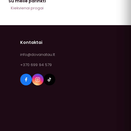
Su meile parinkti
Kiekvienai progai
Kontaktai
info@dovanatau.lt
+370 699 94 579