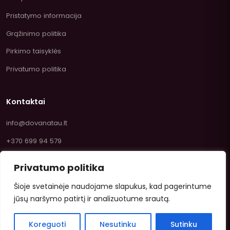
Pristatymo informacija
Grąžinimo politika
Pirkimo taisyklės
Privatumo politika
Kontaktai
info@dovanatau.lt
+370 699 94 579
Privatumo politika
Šioje svetainėje naudojame slapukus, kad pagerintume
jūsų naršymo patirtį ir analizuotume srautą.
© 2026 Dovanatau.lt — Saldumynai ir žaislai internetu.
Koreguoti
Nesutinku
Sutinku
VISA
Mastercard
Paysera