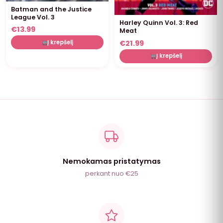
Batman and the Justice
League Vol. 3
Harley Quinn Vol. 3: Red
€
13.99
Meat
€
21.99
Į krepšelį
Į krepšelį
Nemokamas pristatymas
perkant nuo €25