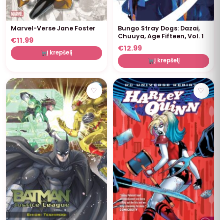
Marvel-Verse Jane Foster
Bungo Stray Dogs: Dazai,
Chuuya, Age Fifteen, Vol. 1
€
11.99
€
12.99
Į krepšelį
Į krepšelį
♡
♡