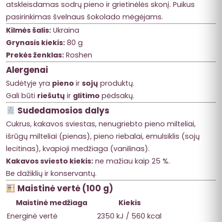
atskleisdamas sodrų pieno ir grietinėlės skonį. Puikus
pasirinkimas švelnaus šokolado mėgėjams.
Kilmės šalis:
Ukraina
Grynasis kiekis:
80 g
Prekės ženklas:
Roshen
Alergenai
Sudėtyje yra
pieno
ir
sojų
produktų.
Gali būti
riešutų
ir
glitimo
pėdsakų.
Sudedamosios dalys
Cukrus, kakavos sviestas, nenugriebto pieno milteliai,
išrūgų milteliai (pienas), pieno riebalai, emulsiklis (sojų
lecitinas), kvapioji medžiaga (vanilinas).
Kakavos sviesto kiekis:
ne mažiau kaip 25 %.
Be dažiklių ir konservantų.
Maistinė vertė (100 g)
Maistinė medžiaga
Kiekis
Energinė vertė
2350 kJ / 560 kcal