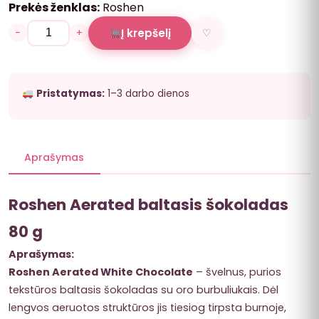
Prekės ženklas:
Roshen
−
+
Į krepšelį
♡
Pristatymas:
1–3 darbo dienos
Aprašymas
Roshen Aerated baltasis šokoladas
80 g
Aprašymas:
Roshen Aerated White Chocolate
– švelnus, purios
tekstūros baltasis šokoladas su oro burbuliukais. Dėl
lengvos aeruotos struktūros jis tiesiog tirpsta burnoje,