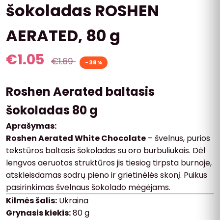
šokoladas ROSHEN
AERATED, 80 g
€
1.05
€
1.69
-38%
Roshen Aerated baltasis
šokoladas 80 g
Aprašymas:
Roshen Aerated White Chocolate
– švelnus, purios
tekstūros baltasis šokoladas su oro burbuliukais. Dėl
lengvos aeruotos struktūros jis tiesiog tirpsta burnoje,
atskleisdamas sodrų pieno ir grietinėlės skonį. Puikus
pasirinkimas švelnaus šokolado mėgėjams.
Kilmės šalis:
Ukraina
Grynasis kiekis:
80 g