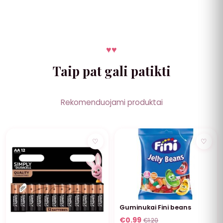
♥
♥
Taip pat gali patikti
Rekomenduojami produktai
NUOLAIDA
NUOLAIDA
♡
♡
Guminukai Fini beans
€
0.99
€
1.20