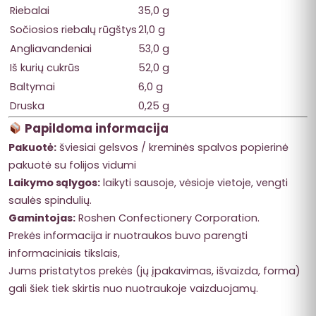
Riebalai
35,0 g
Sočiosios riebalų rūgštys
21,0 g
Angliavandeniai
53,0 g
Iš kurių cukrūs
52,0 g
Baltymai
6,0 g
Druska
0,25 g
Papildoma informacija
Pakuotė:
šviesiai gelsvos / kreminės spalvos popierinė
pakuotė su folijos vidumi
Laikymo sąlygos:
laikyti sausoje, vėsioje vietoje, vengti
saulės spindulių.
Gamintojas:
Roshen Confectionery Corporation.
Prekės informacija ir nuotraukos buvo parengti
informaciniais tikslais,
Jums pristatytos prekės (jų įpakavimas, išvaizda, forma)
gali šiek tiek skirtis nuo nuotraukoje vaizduojamų.