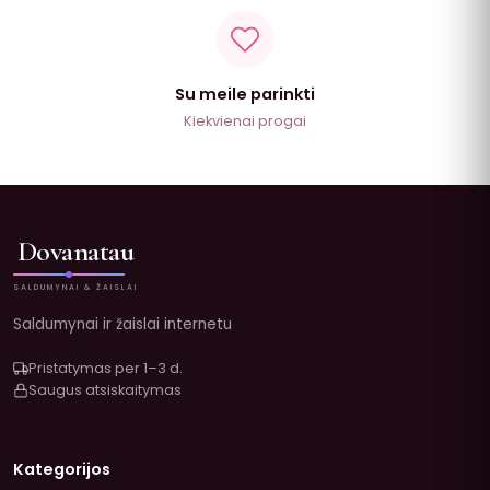
Su meile parinkti
Kiekvienai progai
Dovanatau
SALDUMYNAI & ŽAISLAI
Saldumynai ir žaislai internetu
Pristatymas per 1–3 d.
Saugus atsiskaitymas
Kategorijos