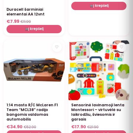
Į krepšelį
Duracell šarminiai
elementai AA 12vnt
€
7.99
€
11.99
Į krepšelį
NUOLAIDA
NUOLAIDA
♡
♡
1:14 masto R/C McLaren F1
Sensorinė lavinamoji lenta
Team “MCL38” radijo
Montessori – virtuvėlė su
bangomis valdomas
laikrodžiu, šviesomis ir
automobilis
garsais
€
34.90
€
17.90
€
52.90
€
21.90