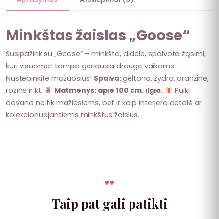
Minkštas žaislas „Goose“
Susipažink su „Goose“ – minkšta, didele, spalvota žąsimi,
kuri visuomet tampa geriausia drauge vaikams.
Nustebinkite mažuosius!
Spalva:
geltona, žydra, oranžinė,
rožinė ir kt.
Matmenys:
apie 100 cm. ilgio.
Puiki
dovana ne tik mažiesiems, bet ir kaip interjero detalė ar
kolekcionuojantiems minkštus žaislus.
♥
♥
Taip pat gali patikti