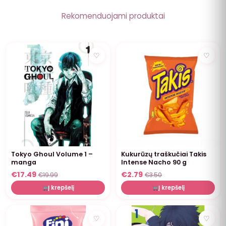
Rekomenduojami produktai
NUOLAIDA
NUOLAIDA
♡
♡
Tokyo Ghoul Volume 1 –
Kukurūzų traškučiai Takis
manga
Intense Nacho 90 g
€
17.49
€
2.79
€
19.99
€
3.50
Į krepšelį
Į krepšelį
NUOLAIDA
NUOLAIDA
♡
♡