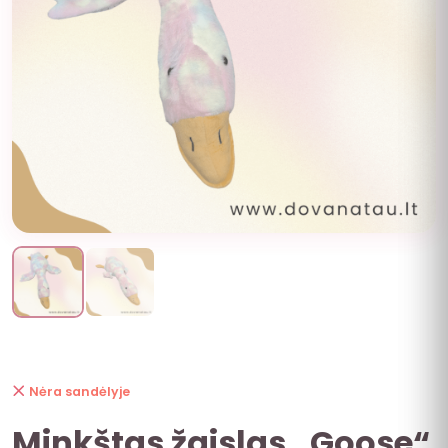
Nėra sandėlyje
Minkštas žaislas „Goose“