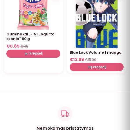
Guminukai „FINI Jogurto
skonio“ 90 g
€
0.85
€
1.19
Blue Lock Volume 1 manga
Į krepšelį
€
13.99
€
15.99
Į krepšelį
Nemokamas pristatymas