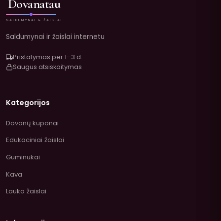
Dovanatau
SALDUMYNAI & ŽAISLAI
Saldumynai ir žaislai internetu
Pristatymas per 1–3 d.
Saugus atsiskaitymas
Kategorijos
Dovanų kuponai
Edukaciniai žaislai
Guminukai
Kava
Lauko žaislai