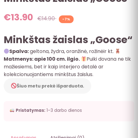
€
13.90
€
14.90
-7%
Minkštas žaislas „Goose“
Spalva:
geltona, žydra, oranžinė, rožinėir kt.
Matmenys: apie 100 cm. ilgio.
Puiki dovana ne tik
mažiesiems, bet ir kaip interjero detalė ar
kolekcionuojantiems minkštus žaislus.
Šiuo metu prekė išparduota.
Pristatymas:
1–3 darbo dienos
Aprašymas
Atsiliepimai (0)