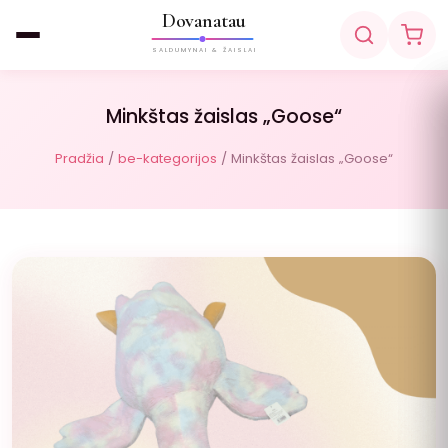
Dovanatau
SALDUMYNAI & ŽAISLAI
Minkštas žaislas „Goose“
Pradžia
/
be-kategorijos
/ Minkštas žaislas „Goose“