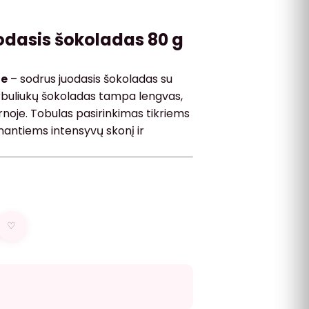
odasis šokoladas 80 g
te
– sodrus juodasis šokoladas su
urbuliukų šokoladas tampa lengvas,
rnoje. Tobulas pasirinkimas tikriems
nantiems intensyvų skonį ir
♡