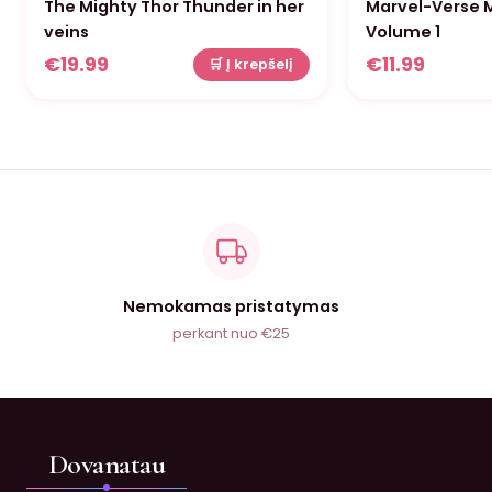
The Mighty Thor Thunder in her
Marvel-Verse M
veins
Volume 1
€
19.99
€
11.99
🛒 Į krepšelį
Nemokamas pristatymas
perkant nuo €25
Dovanatau