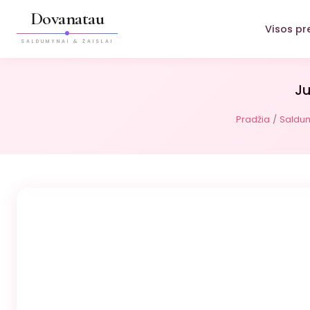
Dovanatau
Visos pr
SALDUMYNAI & ŽAISLAI
Ju
Pradžia
/
Saldum