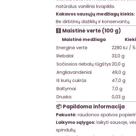
natūralus vanilinis kvapiklis.
Kakavos sausųjų medžiagų kiekis:
Be dirbtinių dažiklių ir konservantų.
🧮
Maistinė vertė (100 g)
Maistinė medžiaga
Kiek
Energinė vertė
2280 kJ / 
Riebalai
33,0 g
Sočiosios riebalų rūgštys
20,0 g
Angliavandeniai
49,0 g
Iš kurių cukrūs
47,0 g
Baltymai
7,0 g
Druska
0,03 g
📦
Papildoma informacija
Pakuotė:
raudonos spalvos popierin
Laikymo sąlygos:
laikyti sausoje, vės
spindulių.