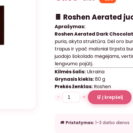
🍫
Roshen Aerated ju
Aprašymas:
Roshen Aerated Dark Chocola
puria, akyta struktūra. Dėl oro b
trapus ir ypač maloniai tirpsta bu
juodojo šokolado mėgėjams, verti
lengvumo pojūtį.
Kilmės šalis:
Ukraina
Grynasis kiekis:
80 g
Prekės ženklas:
Roshen
−
+
🛒 Į krepšelį
🚚
Pristatymas:
1–3 darbo dienos