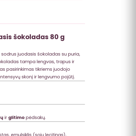
sis šokoladas 80 g
 sodrus juodasis šokoladas su puria,
šokoladas tampa lengvas, trapus ir
as pasirinkimas tikriems juodojo
tensyvų skonį ir lengvumo pojūtį.
jų
ir
glitimo
pėdsakų.
s, emulsiklis (sojų lecitinas),