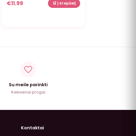
€
11.99
🛒 Į krepšelį
Su meile parinkti
Kiekvienai progai
Kontaktai