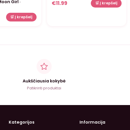
oon Girl ·
€
11.99
🛒 Į krepšelį
🛒 Į krepšelį
Aukščiausia kokybė
Patikrinti produktai
Kategorijos
Informacija