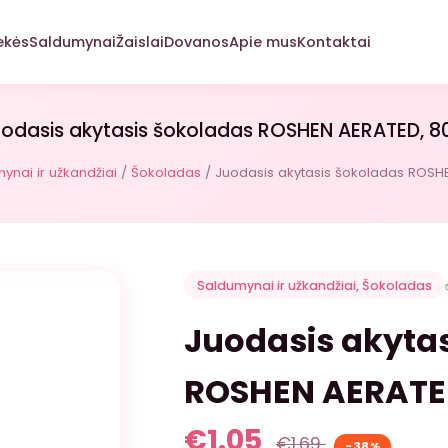
ekės
Saldumynai
Žaislai
Dovanos
Apie mus
Kontaktai
odasis akytasis šokoladas ROSHEN AERATED, 8
ynai ir užkandžiai
/
Šokoladas
/ Juodasis akytasis šokoladas ROSH
Saldumynai ir užkandžiai
,
Šokoladas
Juodasis akyta
ROSHEN AERATED
€
1.05
€
1.69
-38%