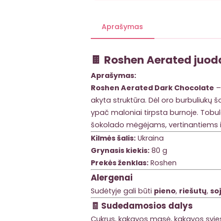
Aprašymas
🍫
Roshen Aerated juoda
Aprašymas:
Roshen Aerated Dark Chocolate
–
akyta struktūra. Dėl oro burbuliukų 
ypač maloniai tirpsta burnoje. Tobul
šokolado mėgėjams, vertinantiems in
Kilmės šalis:
Ukraina
Grynasis kiekis:
80 g
Prekės ženklas:
Roshen
Alergenai
Sudėtyje gali būti
pieno
,
riešutų
,
so
🧾
Sudedamosios dalys
Cukrus, kakavos masė, kakavos sviesta