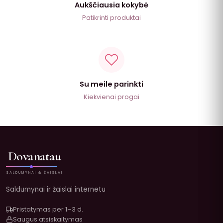
Aukščiausia kokybė
Patikrinti produktai
Su meile parinkti
Kiekvienai progai
Dovanatau
SALDUMYNAI & ŽAISLAI
Saldumynai ir žaislai internetu
Pristatymas per 1–3 d.
Saugus atsiskaitymas