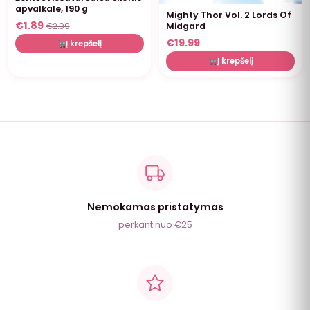
apvalkale, 190 g
Mighty Thor Vol. 2 Lords Of
€
1.89
Midgard
€
2.99
€
19.99
Į krepšelį
Į krepšelį
Nemokamas pristatymas
perkant nuo €25