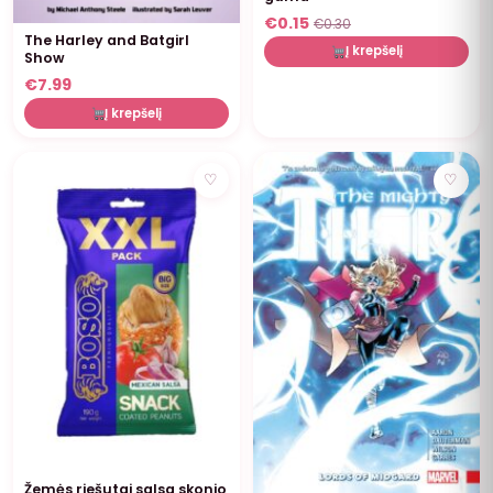
€
0.15
€
0.30
The Harley and Batgirl
Į krepšelį
Show
€
7.99
Į krepšelį
NUOLAIDA
♡
♡
Žemės riešutai salsa skonio