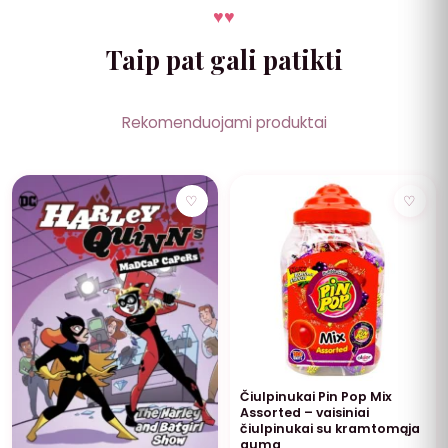
♥
♥
Taip pat gali patikti
Rekomenduojami produktai
NUOLAIDA
♡
♡
Čiulpinukai Pin Pop Mix
Assorted – vaisiniai
čiulpinukai su kramtomąja
guma