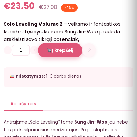
€
23.50
€
27.90
-16%
Solo Leveling Volume 2
– veiksmo ir fantastikos
komikso tęsinys, kuriame Sung Jin-Woo pradeda
atskleisti savo tikrąjį potencialą.
−
+
Į krepšelį
♡
Pristatymas:
1–3 darbo dienos
Aprašymas
Antrajame „Solo Leveling“ tome
Sung Jin-Woo
jau nebe
tas pats silpniausias medžiotojas. Po paslaptingos