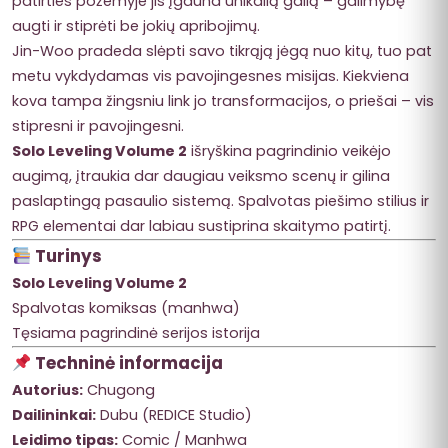
patirties požemyje jis įgauna unikalią galią – galimybę
augti ir stiprėti be jokių apribojimų.
Jin-Woo pradeda slėpti savo tikrąją jėgą nuo kitų, tuo pat
metu vykdydamas vis pavojingesnes misijas. Kiekviena
kova tampa žingsniu link jo transformacijos, o priešai – vis
stipresni ir pavojingesni.
Solo Leveling Volume 2
išryškina pagrindinio veikėjo
augimą, įtraukia dar daugiau veiksmo scenų ir gilina
paslaptingą pasaulio sistemą. Spalvotas piešimo stilius ir
RPG elementai dar labiau sustiprina skaitymo patirtį.
Turinys
Solo Leveling Volume 2
Spalvotas komiksas (manhwa)
Tęsiama pagrindinė serijos istorija
Techninė informacija
Autorius:
Chugong
Dailininkai:
Dubu (REDICE Studio)
Leidimo tipas:
Comic / Manhwa