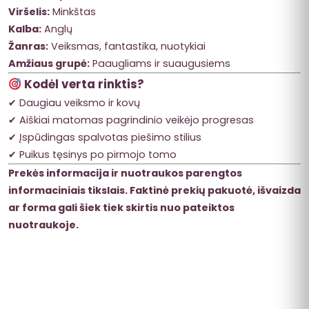
Viršelis:
Minkštas
Kalba:
Anglų
Žanras:
Veiksmas, fantastika, nuotykiai
Amžiaus grupė:
Paaugliams ir suaugusiems
Kodėl verta rinktis?
✔ Daugiau veiksmo ir kovų
✔ Aiškiai matomas pagrindinio veikėjo progresas
✔ Įspūdingas spalvotas piešimo stilius
✔ Puikus tęsinys po pirmojo tomo
Prekės informacija ir nuotraukos parengtos
informaciniais tikslais. Faktinė prekių pakuotė, išvaizda
ar forma gali šiek tiek skirtis nuo pateiktos
nuotraukoje.