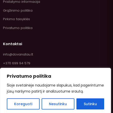
Pristatymo informacija
Grąžinimo politika
Pirkimo taisyklės
Privatumo politika
Kontaktai
info@dovanatau.lt
+370 699 94 579
Privatumo politika
Šioje svetainėje naudojame slapukus, kad pagerintume
jūsų naršymo patirtį ir analizuotume srautą.
© 2026 Dovanatau.lt — Saldumynai ir žaislai internetu.
Koreguoti
Nesutinku
Sutinku
VISA
Mastercard
Paysera