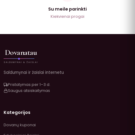
Su meile parinkti
Kiekvienai progai
Dovanatau
SALDUMYNAI & ŽAISLAI
Saldumynai ir žaislai internetu
Pristatymas per 1–3 d.
Saugus atsiskaitymas
Kategorijos
Dovanų kuponai