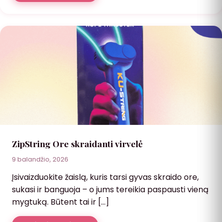
ZipString Ore skraidanti virvelė
9 balandžio, 2026
Įsivaizduokite žaislą, kuris tarsi gyvas skraido ore,
sukasi ir banguoja – o jums tereikia paspausti vieną
mygtuką. Būtent tai ir […]