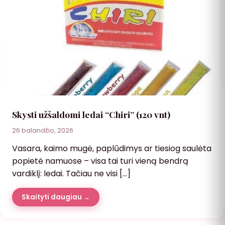
Skysti užšaldomi ledai “Chiri” (120 vnt)
26 balandžio, 2026
Vasara, kaimo mugė, paplūdimys ar tiesiog saulėta
popietė namuose – visa tai turi vieną bendrą
vardiklį: ledai. Tačiau ne visi […]
Skaityti daugiau →