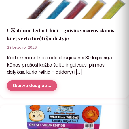
Užšaldomi ledai Chiri – gaivus vasaros skonis,
kurį verta turėti šaldiklyje
28 birželio, 2026
Kai termometras rodo daugiau nei 30 laipsnių, o
kūnas prašosi kažko šalto ir gaivaus, pirmas
dalykas, kurio reikia – atidaryti […]
Skaityti daugiau →