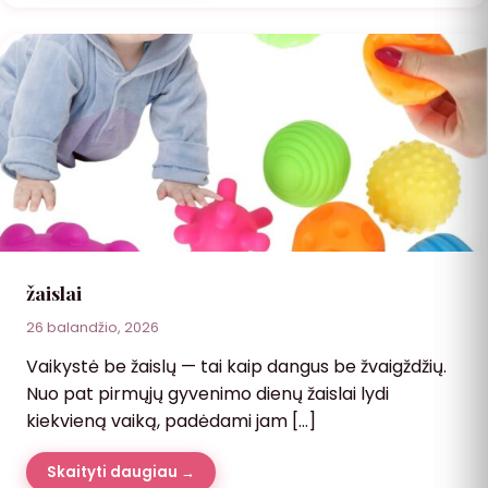
žaislai
26 balandžio, 2026
Vaikystė be žaislų — tai kaip dangus be žvaigždžių.
Nuo pat pirmųjų gyvenimo dienų žaislai lydi
kiekvieną vaiką, padėdami jam […]
Skaityti daugiau →