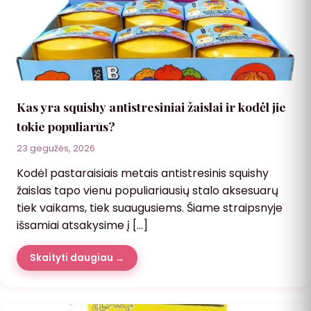
Kas yra squishy antistresiniai žaislai ir kodėl jie
tokie populiarūs?
23 gegužės, 2026
Kodėl pastaraisiais metais antistresinis squishy
žaislas tapo vienu populiariausių stalo aksesuarų
tiek vaikams, tiek suaugusiems. Šiame straipsnyje
išsamiai atsakysime į […]
Skaityti daugiau →