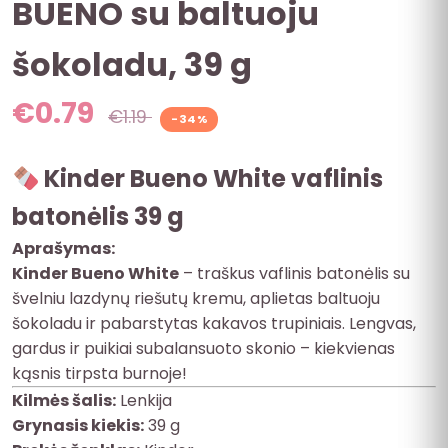
BUENO su baltuoju
šokoladu, 39 g
€
0.79
€
1.19
-34%
Kinder Bueno White vaflinis
batonėlis 39 g
Aprašymas:
Kinder Bueno White
– traškus vaflinis batonėlis su
švelniu lazdynų riešutų kremu, aplietas baltuoju
šokoladu ir pabarstytas kakavos trupiniais. Lengvas,
gardus ir puikiai subalansuoto skonio – kiekvienas
kąsnis tirpsta burnoje!
Kilmės šalis:
Lenkija
Grynasis kiekis:
39 g