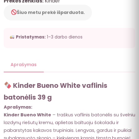
Prekės ženklas:
Kinder
Šiuo metu prekė išparduota.
Pristatymas:
1–3 darbo dienos
Aprašymas
Kinder Bueno White vaflinis
batonėlis 39 g
Aprašymas:
Kinder Bueno White
– traškus vaflinis batonėlis su švelniu
lazdynų riešutų kremu, aplietas baltuoju šokoladu ir
pabarstytas kakavos trupiniais. Lengvas, gardus ir puikiai
subalansuoto skonio – kiekvienas kąsnis tirpsta burnoje!