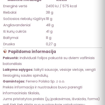
Energinė vertė
2400 kJ / 575 kcal
Riebalai
38 g
Sočiosios riebalų rūgštys
18 g
Angliavandeniai
48 g
Iš kurių cukrūs
41 g
Baltymai
8 g
Druska
0,27 g
Papildoma informacija
Pakuotė:
individuali folijos pakuotė su dviem vafliniais
batonėliais
Laikymo sąlygos:
laikyti sausoje, vėsioje vietoje, vengti
tiesioginių saulės spindulių.
Gamintojas:
Ferrero Polska Sp. z o.o.
Prekės informacija ir nuotraukos buvo parengti
informaciniais tikslais,
Jums pristatytos prekės (jų įpakavimas, išvaizda, forma)
gali šiek tiek skirtis nuo nuotraukoje vaizduojamų.