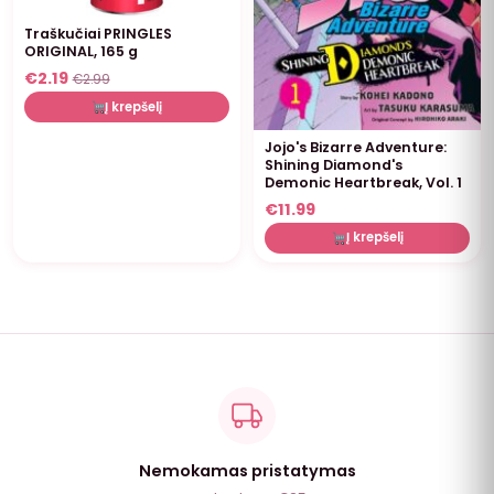
Traškučiai PRINGLES
ORIGINAL, 165 g
€
2.19
€
2.99
Į krepšelį
Jojo's Bizarre Adventure:
Shining Diamond's
Demonic Heartbreak, Vol. 1
€
11.99
Į krepšelį
Nemokamas pristatymas