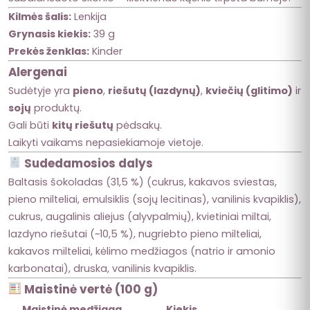
Kilmės šalis:
Lenkija
Grynasis kiekis:
39 g
Prekės ženklas:
Kinder
Alergenai
Sudėtyje yra
pieno
,
riešutų (lazdynų)
,
kviečių (glitimo)
ir
sojų
produktų.
Gali būti
kitų riešutų
pėdsakų.
Laikyti vaikams nepasiekiamoje vietoje.
Sudedamosios dalys
Baltasis šokoladas (31,5 %) (cukrus, kakavos sviestas,
pieno milteliai, emulsiklis (sojų lecitinas), vanilinis kvapiklis),
cukrus, augalinis aliejus (alyvpalmių), kvietiniai miltai,
lazdyno riešutai (~10,5 %), nugriebto pieno milteliai,
kakavos milteliai, kėlimo medžiagos (natrio ir amonio
karbonatai), druska, vanilinis kvapiklis.
Maistinė vertė (100 g)
Maistinė medžiaga
Kiekis