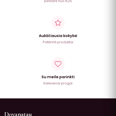
perkant nuo €25
Aukščiausia kokybė
Patikrinti produktai
Su meile parinkti
Kiekvienai progai
Dovanatau