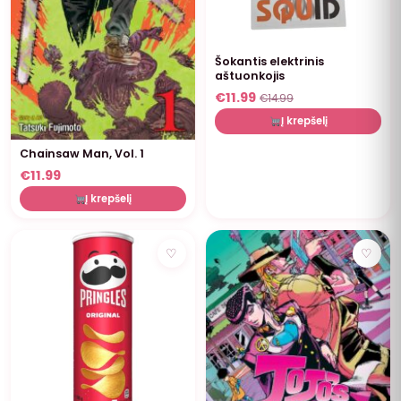
Šokantis elektrinis
aštuonkojis
€
11.99
€
14.99
Į krepšelį
Chainsaw Man, Vol. 1
€
11.99
Į krepšelį
NUOLAIDA
♡
♡