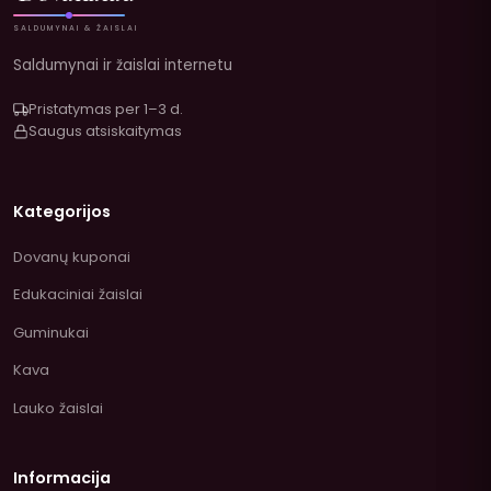
SALDUMYNAI & ŽAISLAI
Saldumynai ir žaislai internetu
Pristatymas per 1–3 d.
Saugus atsiskaitymas
Kategorijos
Dovanų kuponai
Edukaciniai žaislai
Guminukai
Kava
Lauko žaislai
Informacija