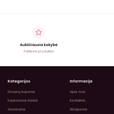
Aukščiausia kokybė
Patikrinti produktai
Kategorijos
Informacija
Dovanų kuponai
Apie mus
Edukaciniai žaislai
Kontaktai
Guminukai
Straipsniai