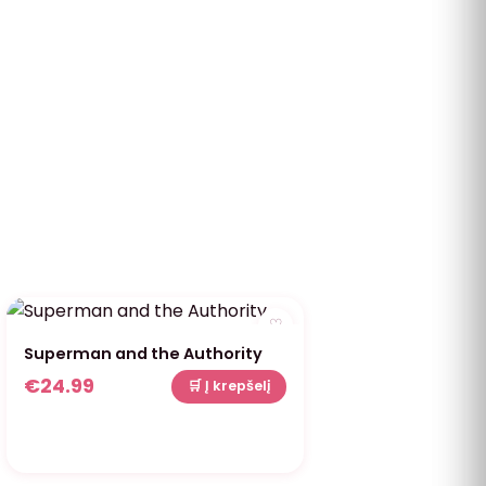
♡
Superman and the Authority
€
24.99
🛒 Į krepšelį