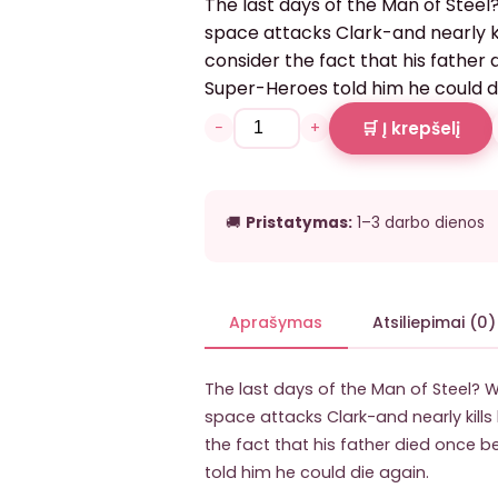
The last days of the Man of Stee
space attacks Clark-and nearly k
consider the fact that his father 
Super-Heroes told him he could di
−
+
🛒 Į krepšelį
🚚
Pristatymas:
1–3 darbo dienos
Aprašymas
Atsiliepimai (0)
The last days of the Man of Steel?
space attacks Clark-and nearly kill
the fact that his father died once b
told him he could die again.