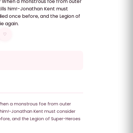
l? When a monstrous foe from outer
ills him!-Jonathan Kent must
died once before, and the Legion of
e again.
♡
 When a monstrous foe from outer
s him!-Jonathan Kent must consider
efore, and the Legion of Super-Heroes