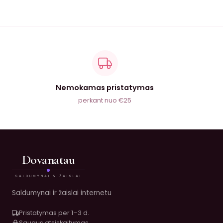
Nemokamas pristatymas
perkant nuo €25
Dovanatau
SALDUMYNAI & ŽAISLAI
Saldumynai ir žaislai internetu
Pristatymas per 1–3 d.
Saugus atsiskaitymas