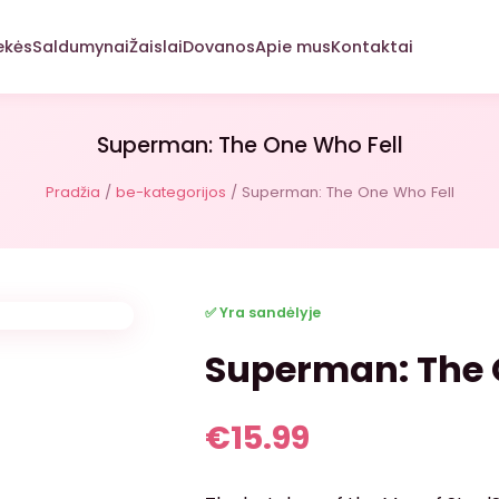
ekės
Saldumynai
Žaislai
Dovanos
Apie mus
Kontaktai
Superman: The One Who Fell
Pradžia
/
be-kategorijos
/ Superman: The One Who Fell
✅ Yra sandėlyje
Superman: The 
€
15.99