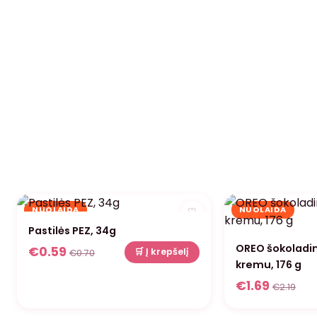
NUOLAIDA
NUOLAIDA
♡
Pastilės PEZ, 34g
OREO šokoladini
€
0.59
🛒 Į krepšelį
€
0.70
kremu, 176 g
€
1.69
€
2.19