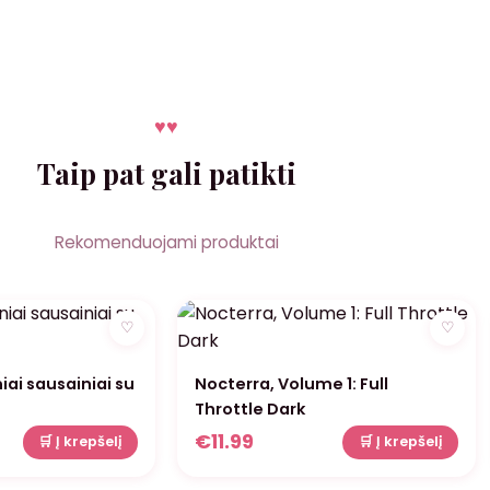
♥
♥
Taip pat gali patikti
Rekomenduojami produktai
♡
♡
ai sausainiai su
Nocterra, Volume 1: Full
Throttle Dark
€
11.99
🛒 Į krepšelį
🛒 Į krepšelį