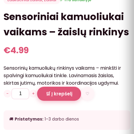
Sensoriniai kamuoliukai
vaikams – žaislų rinkinys
€
4.99
Sensorinių kamuoliukų rinkinys vaikams – minkšti ir
spalvingi kamuoliukai tinkle. Lavinamasis žaislas,
skirtas jutimų, motorikos ir koordinacijos ugdymui.
−
+
🛒 Į krepšelį
♡
🚚
Pristatymas:
1–3 darbo dienos