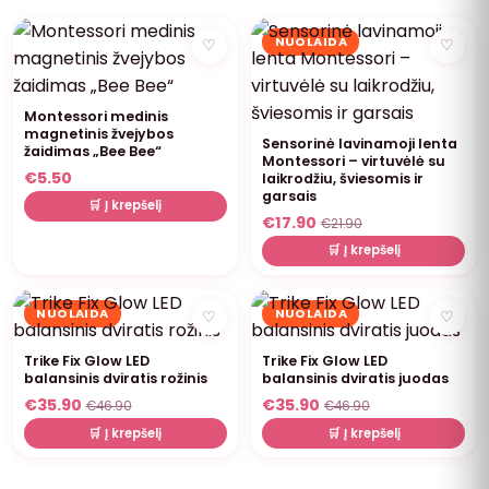
NUOLAIDA
♡
♡
Montessori medinis
magnetinis žvejybos
Sensorinė lavinamoji lenta
žaidimas „Bee Bee“
Montessori – virtuvėlė su
€
5.50
laikrodžiu, šviesomis ir
garsais
🛒 Į krepšelį
€
17.90
€
21.90
🛒 Į krepšelį
NUOLAIDA
NUOLAIDA
♡
♡
Trike Fix Glow LED
Trike Fix Glow LED
balansinis dviratis rožinis
balansinis dviratis juodas
€
35.90
€
35.90
€
46.90
€
46.90
🛒 Į krepšelį
🛒 Į krepšelį