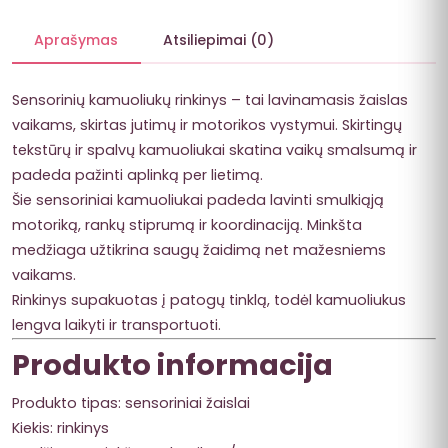
Aprašymas
Atsiliepimai (0)
Sensorinių kamuoliukų rinkinys – tai lavinamasis žaislas
vaikams, skirtas jutimų ir motorikos vystymui. Skirtingų
tekstūrų ir spalvų kamuoliukai skatina vaikų smalsumą ir
padeda pažinti aplinką per lietimą.
Šie sensoriniai kamuoliukai padeda lavinti smulkiąją
motoriką, rankų stiprumą ir koordinaciją. Minkšta
medžiaga užtikrina saugų žaidimą net mažesniems
vaikams.
Rinkinys supakuotas į patogų tinklą, todėl kamuoliukus
lengva laikyti ir transportuoti.
Produkto informacija
Produkto tipas: sensoriniai žaislai
Kiekis: rinkinys