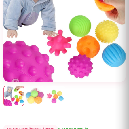
Edukaciniai žaislai
,
Žaislai
✅ Yra sandėlyje