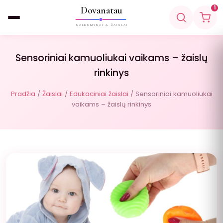
Dovanatau
1
SALDUMYNAI & ŽAISLAI
Sensoriniai kamuoliukai vaikams – žaislų
rinkinys
Pradžia
/
Žaislai
/
Edukaciniai žaislai
/ Sensoriniai kamuoliukai
vaikams – žaislų rinkinys