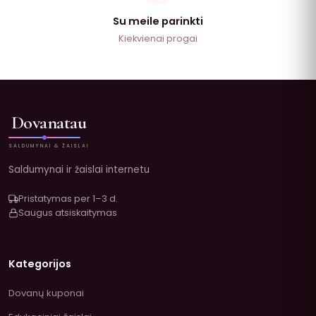
Su meile parinkti
Kiekvienai progai
Dovanatau
SALDUMYNAI & ŽAISLAI
Saldumynai ir žaislai internetu
Pristatymas per 1–3 d.
Saugus atsiskaitymas
Kategorijos
Dovanų kuponai