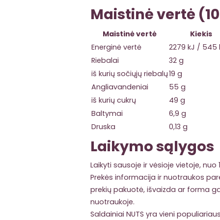
Maistinė vertė (10
Maistinė vertė
Kiekis
Energinė vertė
2279 kJ / 545 
Riebalai
32 g
iš kurių sočiųjų riebalų
19 g
Angliavandeniai
55 g
iš kurių cukrų
49 g
Baltymai
6,9 g
Druska
0,13 g
Laikymo sąlygos
Laikyti sausoje ir vėsioje vietoje, nuo
Prekės informacija ir nuotraukos pare
prekių pakuotė, išvaizda ar forma gali
nuotraukoje.
Saldainiai NUTS yra vieni populiariaus