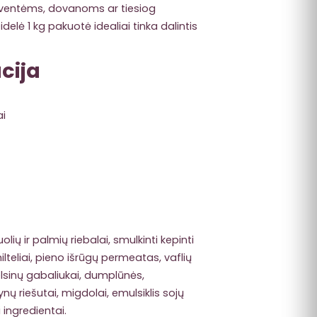
, šventėms, dovanoms ar tiesiog
idelė 1 kg pakuotė idealiai tinka dalintis
cija
ai
olių ir palmių riebalai, smulkinti kepinti
ilteliai, pieno išrūgų permeatas, vaflių
elsinų gabaliukai, dumplūnės,
ų riešutai, migdolai, emulsiklis sojų
 ingredientai.