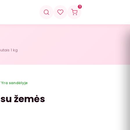
1
utais 1 kg
 Yra sandėlyje
 su žemės