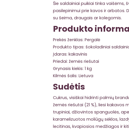
Šie saldainiai puikiai tinka vaišėms
pasilepinimui prie kavos ir arbatos. D
su šeima, draugais ar kolegomis.
Produkto informa
Prekės ženklas: Pergalė
Produkto tipas: šokoladiniai saldaini
Įdaras: kakavinis
Priedai: žemės riešutai
Grynasis kiekis: 1 kg
Kilmės šalis: Lietuva
Sudėtis
Cukrus, visiškai hidrinti palmių brandu
žemės riešutai (21 %), liesi kakavos m
trupiniai, džiovintos spanguolės, ap
karamelizuotos moliūgų sėklos, lazdyn
lecitinas, kvapiosios medžiagos ir kiti