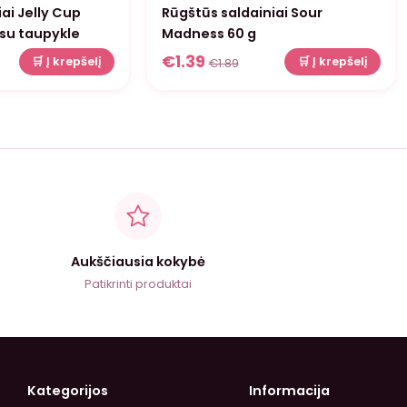
iai Jelly Cup
Rūgštūs saldainiai Sour
 su taupykle
Madness 60 g
€
1.39
🛒 Į krepšelį
🛒 Į krepšelį
€
1.89
Aukščiausia kokybė
Patikrinti produktai
Kategorijos
Informacija