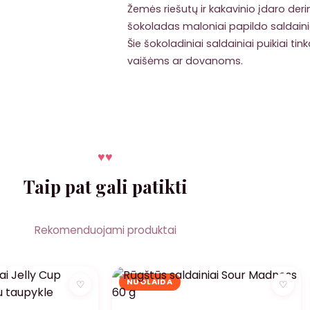
Žemės riešutų ir kakavinio įdaro derin
šokoladas maloniai papildo saldaini
Šie šokoladiniai saldainiai puikiai tin
vaišėms ar dovanoms.
♥
♥
Taip pat gali patikti
Rekomenduojami produktai
NUOLAIDA
♡
♡