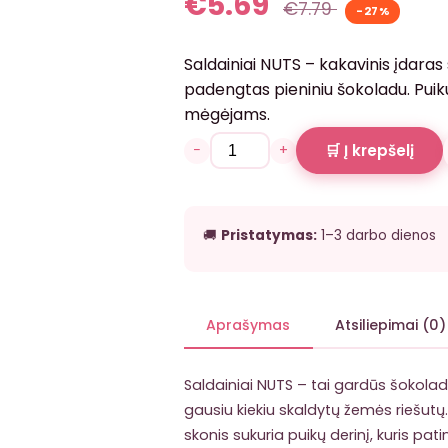
€
5.69
€
7.79
-27%
Saldainiai NUTS – kakavinis įdaras 
padengtas pieniniu šokoladu. Puiku
mėgėjams.
−
+
🛒 Į krepšelį
🚚
Pristatymas:
1–3 darbo dienos
Aprašymas
Atsiliepimai (0)
Saldainiai NUTS – tai gardūs šokoladin
gausiu kiekiu skaldytų žemės riešutų.
skonis sukuria puikų derinį, kuris pa