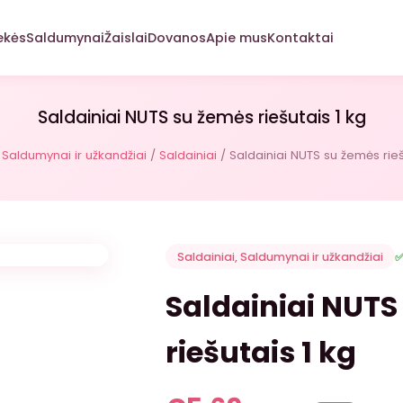
ekės
Saldumynai
Žaislai
Dovanos
Apie mus
Kontaktai
Saldainiai NUTS su žemės riešutais 1 kg
/
Saldumynai ir užkandžiai
/
Saldainiai
/ Saldainiai NUTS su žemės rieš
Saldainiai
,
Saldumynai ir užkandžiai
✅
Saldainiai NUTS
riešutais 1 kg