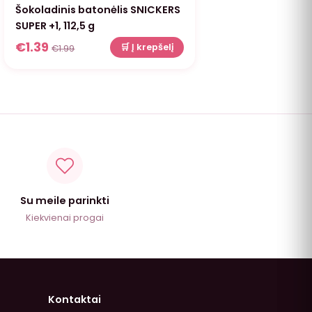
Šokoladinis batonėlis SNICKERS
SUPER +1, 112,5 g
€
1.39
🛒 Į krepšelį
€
1.99
Su meile parinkti
Kiekvienai progai
Kontaktai