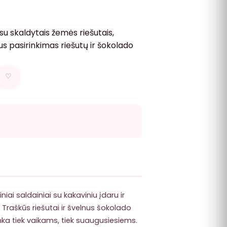
su skaldytais žemės riešutais,
s pasirinkimas riešutų ir šokolado
♡
iai saldainiai su kakaviniu įdaru ir
 Traškūs riešutai ir švelnus šokolado
tinka tiek vaikams, tiek suaugusiesiems.