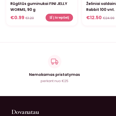
Rūgštūs guminukai FINI JELLY
Želiniai saldain
WORMS, 90 g
Rabbit 100 vnt.
€
0.99
€
12.50
🛒 Į krepšelį
€
1.20
€
24.99
Nemokamas pristatymas
perkant nuo €25
Dovanatau