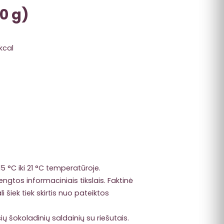
0 g)
kcal
 15 °C iki 21 °C temperatūroje.
ngtos informaciniais tikslais. Faktinė
 šiek tiek skirtis nuo pateiktos
ių šokoladinių saldainių su riešutais.