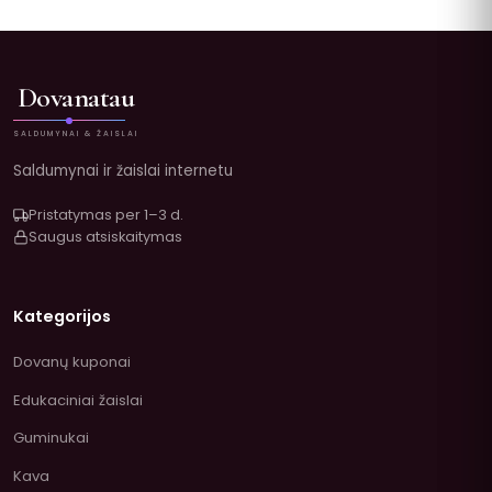
Dovanatau
SALDUMYNAI & ŽAISLAI
Saldumynai ir žaislai internetu
Pristatymas per 1–3 d.
Saugus atsiskaitymas
Kategorijos
Dovanų kuponai
Edukaciniai žaislai
Guminukai
Kava