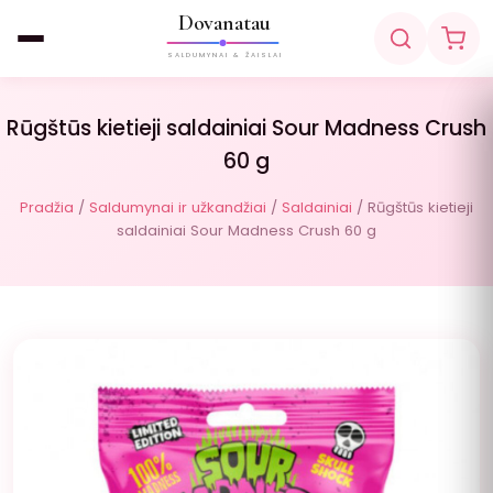
Dovanatau
SALDUMYNAI & ŽAISLAI
Rūgštūs kietieji saldainiai Sour Madness Crush
60 g
Pradžia
/
Saldumynai ir užkandžiai
/
Saldainiai
/ Rūgštūs kietieji
saldainiai Sour Madness Crush 60 g