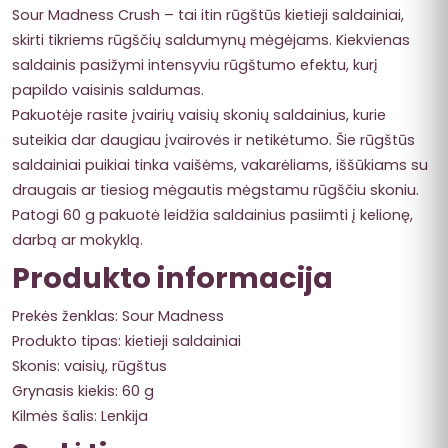
Sour Madness Crush – tai itin rūgštūs kietieji saldainiai,
skirti tikriems rūgščių saldumynų mėgėjams. Kiekvienas
saldainis pasižymi intensyviu rūgštumo efektu, kurį
papildo vaisinis saldumas.
Pakuotėje rasite įvairių vaisių skonių saldainius, kurie
suteikia dar daugiau įvairovės ir netikėtumo. Šie rūgštūs
saldainiai puikiai tinka vaišėms, vakarėliams, iššūkiams su
draugais ar tiesiog mėgautis mėgstamu rūgščiu skoniu.
Patogi 60 g pakuotė leidžia saldainius pasiimti į kelionę,
darbą ar mokyklą.
Produkto informacija
Prekės ženklas: Sour Madness
Produkto tipas: kietieji saldainiai
Skonis: vaisių, rūgštus
Grynasis kiekis: 60 g
Kilmės šalis: Lenkija