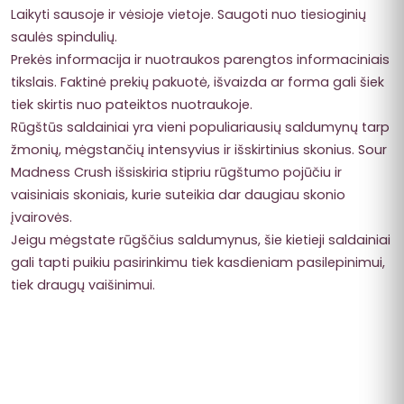
Laikyti sausoje ir vėsioje vietoje. Saugoti nuo tiesioginių
saulės spindulių.
Prekės informacija ir nuotraukos parengtos informaciniais
tikslais. Faktinė prekių pakuotė, išvaizda ar forma gali šiek
tiek skirtis nuo pateiktos nuotraukoje.
Rūgštūs saldainiai yra vieni populiariausių saldumynų tarp
žmonių, mėgstančių intensyvius ir išskirtinius skonius. Sour
Madness Crush išsiskiria stipriu rūgštumo pojūčiu ir
vaisiniais skoniais, kurie suteikia dar daugiau skonio
įvairovės.
Jeigu mėgstate rūgščius saldumynus, šie kietieji saldainiai
gali tapti puikiu pasirinkimu tiek kasdieniam pasilepinimui,
tiek draugų vaišinimui.