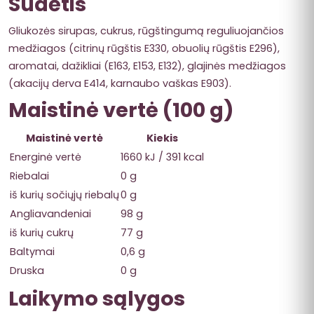
Sudėtis
Gliukozės sirupas, cukrus, rūgštingumą reguliuojančios
medžiagos (citrinų rūgštis E330, obuolių rūgštis E296),
aromatai, dažikliai (E163, E153, E132), glajinės medžiagos
(akacijų derva E414, karnaubo vaškas E903).
Maistinė vertė (100 g)
Maistinė vertė
Kiekis
Energinė vertė
1660 kJ / 391 kcal
Riebalai
0 g
iš kurių sočiųjų riebalų
0 g
Angliavandeniai
98 g
iš kurių cukrų
77 g
Baltymai
0,6 g
Druska
0 g
Laikymo sąlygos