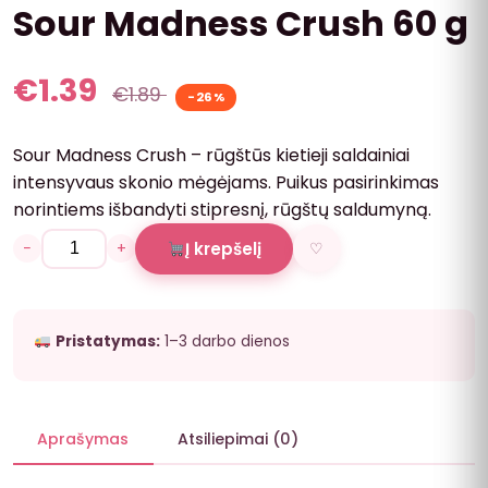
Sour Madness Crush 60 g
€
1.39
€
1.89
-26%
Sour Madness Crush – rūgštūs kietieji saldainiai
intensyvaus skonio mėgėjams. Puikus pasirinkimas
norintiems išbandyti stipresnį, rūgštų saldumyną.
−
+
Į krepšelį
♡
Pristatymas:
1–3 darbo dienos
Aprašymas
Atsiliepimai (0)