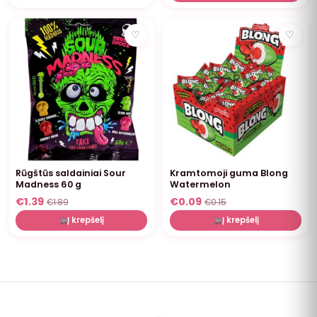
NUOLAIDA
NUOLAIDA
♡
♡
Rūgštūs saldainiai Sour
Kramtomoji guma Blong
Madness 60 g
Watermelon
€
1.39
€
0.09
€
1.89
€
0.15
Į krepšelį
Į krepšelį