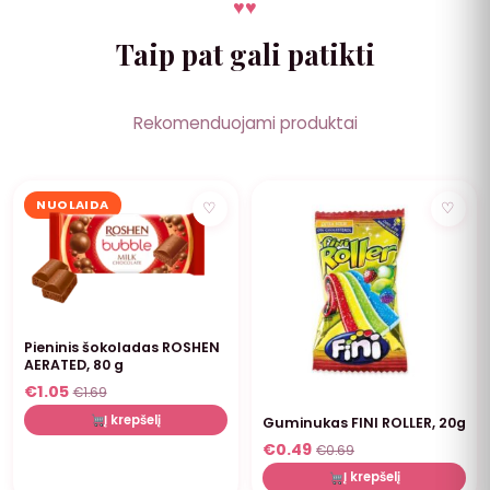
♥
♥
Taip pat gali patikti
Rekomenduojami produktai
NUOLAIDA
NUOLAIDA
♡
♡
Pieninis šokoladas ROSHEN
AERATED, 80 g
€
1.05
€
1.69
Į krepšelį
Guminukas FINI ROLLER, 20g
€
0.49
€
0.69
Į krepšelį