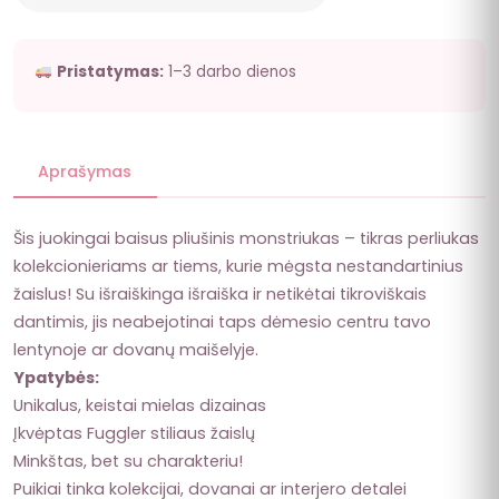
Pristatymas:
1–3 darbo dienos
Aprašymas
Šis juokingai baisus pliušinis monstriukas – tikras perliukas
kolekcionieriams ar tiems, kurie mėgsta nestandartinius
žaislus! Su išraiškinga išraiška ir netikėtai tikroviškais
dantimis, jis neabejotinai taps dėmesio centru tavo
lentynoje ar dovanų maišelyje.
Ypatybės:
Unikalus, keistai mielas dizainas
Įkvėptas Fuggler stiliaus žaislų
Minkštas, bet su charakteriu!
Puikiai tinka kolekcijai, dovanai ar interjero detalei