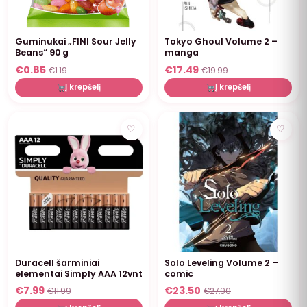
Guminukai „FINI Sour Jelly
Tokyo Ghoul Volume 2 –
Beans“ 90 g
manga
€
0.85
€
17.49
€
1.19
€
19.99
Į krepšelį
Į krepšelį
NUOLAIDA
NUOLAIDA
♡
♡
Duracell šarminiai
Solo Leveling Volume 2 –
elementai Simply AAA 12vnt
comic
€
7.99
€
23.50
€
11.99
€
27.90