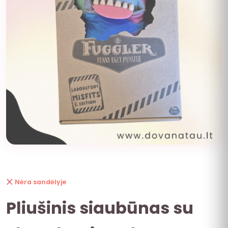
Nėra sandėlyje
Pliušinis siaubūnas su