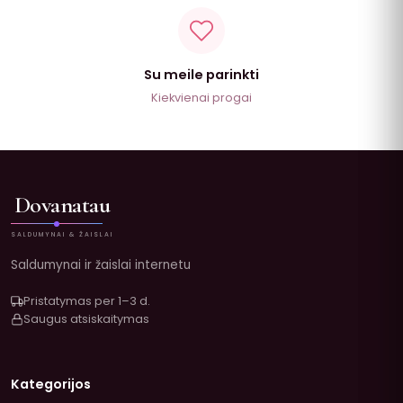
Su meile parinkti
Kiekvienai progai
Dovanatau
SALDUMYNAI & ŽAISLAI
Saldumynai ir žaislai internetu
Pristatymas per 1–3 d.
Saugus atsiskaitymas
Kategorijos