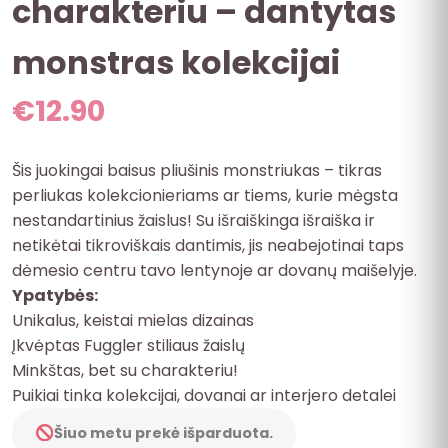
charakteriu – dantytas
monstras kolekcijai
€
12.90
Šis juokingai baisus pliušinis monstriukas – tikras
perliukas kolekcionieriams ar tiems, kurie mėgsta
nestandartinius žaislus! Su išraiškinga išraiška ir
netikėtai tikroviškais dantimis, jis neabejotinai taps
dėmesio centru tavo lentynoje ar dovanų maišelyje.
Ypatybės:
Unikalus, keistai mielas dizainas
Įkvėptas Fuggler stiliaus žaislų
Minkštas, bet su charakteriu!
Puikiai tinka kolekcijai, dovanai ar interjero detalei
Šiuo metu prekė išparduota.