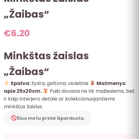
„Žaibas“
€
6.20
Minkštas žaislas
„Žaibas“
Spalva:
žydra, geltona, violetinė
Matmenys:
apie 25x20cm.
Puiki dovana ne tik mažiesiems, bet
ir kaip interjero detalė ar kolekcionuojantiems
minkštus žaislus.
Šiuo metu prekė išparduota.