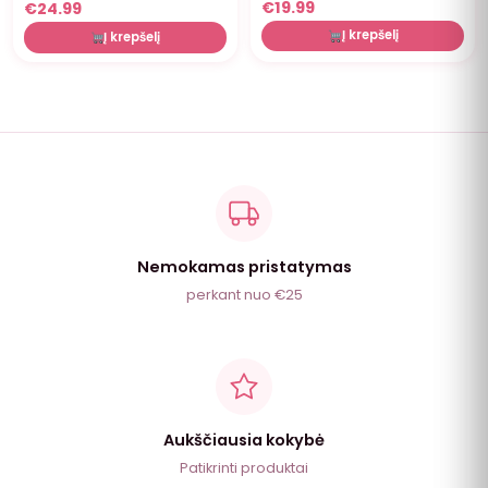
€
19.99
€
24.99
Į krepšelį
Į krepšelį
Nemokamas pristatymas
perkant nuo €25
Aukščiausia kokybė
Patikrinti produktai