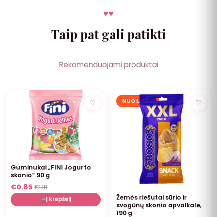
♥
♥
Taip pat gali patikti
Rekomenduojami produktai
NUOLAIDA
NUOLAIDA
♡
♡
Guminukai „FINI Jogurto
skonio“ 90 g
€
0.85
€
1.19
Žemės riešutai sūrio ir
Į krepšelį
svogūnų skonio apvalkale,
190 g