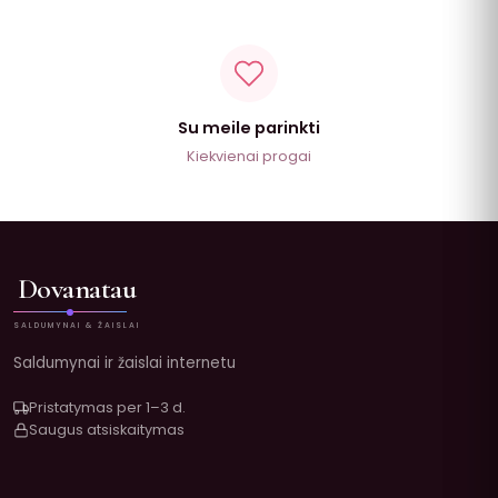
Su meile parinkti
Kiekvienai progai
Dovanatau
SALDUMYNAI & ŽAISLAI
Saldumynai ir žaislai internetu
Pristatymas per 1–3 d.
Saugus atsiskaitymas