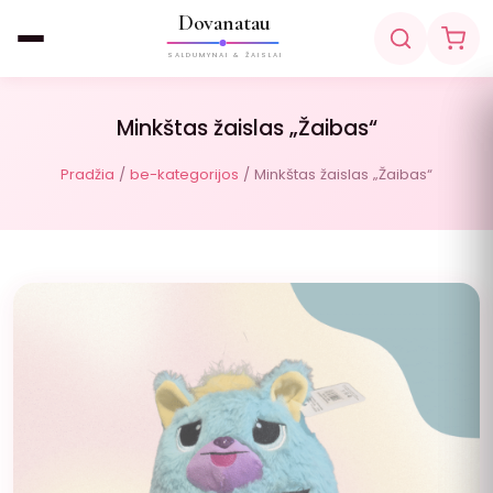
Dovanatau
SALDUMYNAI & ŽAISLAI
Minkštas žaislas „Žaibas“
Pradžia
/
be-kategorijos
/ Minkštas žaislas „Žaibas“