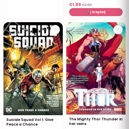
€
1.89
€
2.99
Į krepšelį
♡
♡
The Mighty Thor Thunder in
Suicide Squad Vol 1: Give
her veins
Peace a Chance