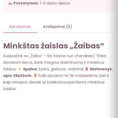
Pristatymas:
1–3 darbo dienos
Aprašymas
Atsiliepimai (0)
Minkštas žaislas „Žaibas“
Susipažink su „Žaibu“ – šis žaislas turi charakterį! Tinka
dovanoti tiems, kurie mėgsta išskirtinumą ir minkštus
žaislus.
Spalva:
žydra, geltona, violetinė
Matmenys:
apie 25x20cm.
Puiki dovana ne tik mažiesiems, bet ir
kaip interjero detalė ar kolekcionuojantiems minkštus
žaislus.