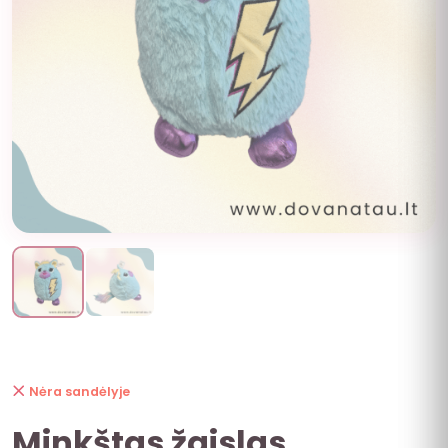
Nėra sandėlyje
Minkštas žaislas