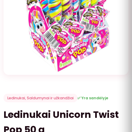
Ledinukai
,
Saldumynai ir užkandžiai
✅ Yra sandėlyje
Ledinukai Unicorn Twist
Pop 50 g