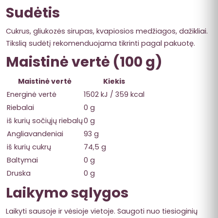
Sudėtis
Cukrus, gliukozės sirupas, kvapiosios medžiagos, dažikliai.
Tikslią sudėtį rekomenduojama tikrinti pagal pakuotę.
Maistinė vertė (100 g)
Maistinė vertė
Kiekis
Energinė vertė
1502 kJ / 359 kcal
Riebalai
0 g
iš kurių sočiųjų riebalų
0 g
Angliavandeniai
93 g
iš kurių cukrų
74,5 g
Baltymai
0 g
Druska
0 g
Laikymo sąlygos
Laikyti sausoje ir vėsioje vietoje. Saugoti nuo tiesioginių