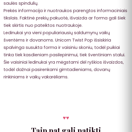
saulės spindulių.
Prekės informacija ir nuotraukos parengtos informaciniais
tikslais. Faktinė prekių pakuotė, išvaizda ar forma gali šiek
tiek skirtis nuo pateiktos nuotraukoje.
Ledinukai yra vieni populiariausių saldumynų vaikų
šventėms ir dovanoms. Unicorn Twist Pop išsiskiria
spalvinga susukta forma ir vaisiniu skoniu, todėl puikiai
tinka tiek kasdieniam pasilepinimui, tiek šventiniam stalui.
Šie vaisiniai ledinukai yra mėgstami dėl ryškios išvaizdos,
todėl dažnai pasirenkami gimtadieniams, dovanų
rinkiniams ir vaikų vakarėliams.
♥
♥
Taip pat gali patikti