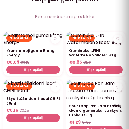
Rekomenduojami produktai
NUOLAIDA
NUOLAIDA
♡
♡
Kramtomoji guma Blong
Guminukai „FINI
Energy
Watermelon Slices“ 90 g
€
0.09
€
0.85
€
0.15
€
1.19
🛒 Į krepšelį
🛒 Į krepšelį
NUOLAIDA
NUOLAIDA
♡
♡
Skysti užšaldomi ledai CHIRI
50ml
Sour Drop Pen Jam braškių
€
0.16
skonio guminukai su skystu
€
0.25
užpildu 55 g
🛒 Į krepšelį
€
1.29
€
1.69