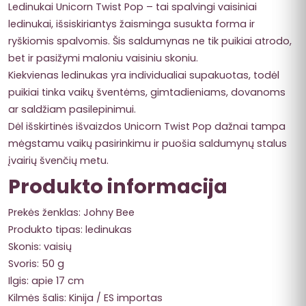
Ledinukai Unicorn Twist Pop – tai spalvingi vaisiniai
ledinukai, išsiskiriantys žaisminga susukta forma ir
ryškiomis spalvomis. Šis saldumynas ne tik puikiai atrodo,
bet ir pasižymi maloniu vaisiniu skoniu.
Kiekvienas ledinukas yra individualiai supakuotas, todėl
puikiai tinka vaikų šventėms, gimtadieniams, dovanoms
ar saldžiam pasilepinimui.
Dėl išskirtinės išvaizdos Unicorn Twist Pop dažnai tampa
mėgstamu vaikų pasirinkimu ir puošia saldumynų stalus
įvairių švenčių metu.
Produkto informacija
Prekės ženklas: Johny Bee
Produkto tipas: ledinukas
Skonis: vaisių
Svoris: 50 g
Ilgis: apie 17 cm
Kilmės šalis: Kinija / ES importas