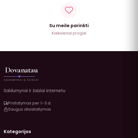
Su meile parinkti
Kiekvienai progai
Dovanatau
SALDUMYNAI & ŽAISLAI
Saldumynai ir žaislai internetu
Pristatymas per 1–3 d.
Saugus atsiskaitymas
Kategorijos