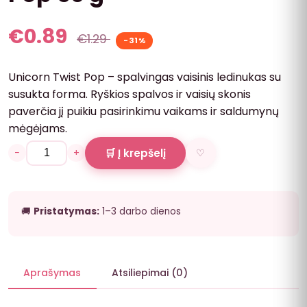
€
0.89
€
1.29
-31%
Unicorn Twist Pop – spalvingas vaisinis ledinukas su
susukta forma. Ryškios spalvos ir vaisių skonis
paverčia jį puikiu pasirinkimu vaikams ir saldumynų
mėgėjams.
−
+
🛒 Į krepšelį
♡
🚚
Pristatymas:
1–3 darbo dienos
Aprašymas
Atsiliepimai (0)