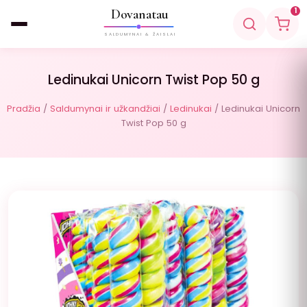
Dovanatau
1
SALDUMYNAI & ŽAISLAI
Ledinukai Unicorn Twist Pop 50 g
Pradžia
/
Saldumynai ir užkandžiai
/
Ledinukai
/ Ledinukai Unicorn
Twist Pop 50 g