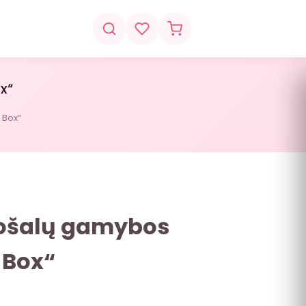
x“
 Box“
uošalų gamybos
 Box“