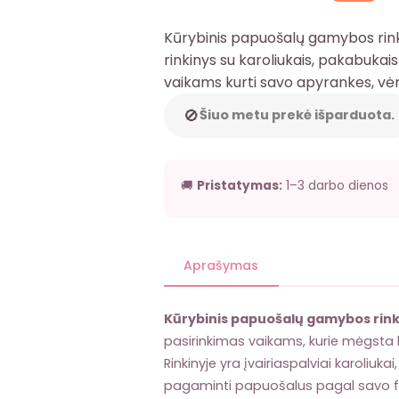
Kūrybinis papuošalų gamybos rinki
rinkinys su karoliukais, pakabukais 
vaikams kurti savo apyrankes, vėri
🚫
Šiuo metu prekė išparduota.
🚚
Pristatymas:
1–3 darbo dienos
Aprašymas
Kūrybinis papuošalų gamybos rink
pasirinkimas vaikams, kurie mėgsta kurt
Rinkinyje yra įvairiaspalviai karoliukai
pagaminti papuošalus pagal savo fa