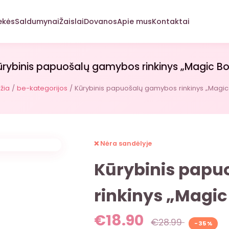
ekės
Saldumynai
Žaislai
Dovanos
Apie mus
Kontaktai
ūrybinis papuošalų gamybos rinkinys „Magic Bo
žia
/
be-kategorijos
/ Kūrybinis papuošalų gamybos rinkinys „Magic
❌ Nėra sandėlyje
Kūrybinis pap
rinkinys „Magic
€
18.90
€
28.99
-35%