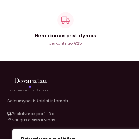
Nemokamas pristatymas
perkant nuo €25
Dovanatau
SALDUMYNAI & ŽAISLAI
Saldumynai ir žaislai internetu
Pristatymas per 1–3 d.
Saugus atsiskaitymas