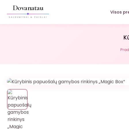
Dovanatau
Visos pr
SALDUMYNAI & ŽAISLAI
K
Prad