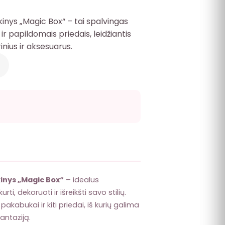
nys „Magic Box“ – tai spalvingas
ir papildomais priedais, leidžiantis
nius ir aksesuarus.
inys „Magic Box“
– idealus
i, dekoruoti ir išreikšti savo stilių.
, pakabukai ir kiti priedai, iš kurių galima
ntaziją.