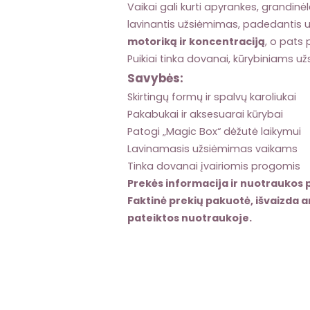
Vaikai gali kurti apyrankes, grandinėl
lavinantis užsiėmimas, padedantis 
motoriką ir koncentraciją
, o pats
Puikiai tinka dovanai, kūrybiniams 
Savybės:
Skirtingų formų ir spalvų karoliukai
Pakabukai ir aksesuarai kūrybai
Patogi „Magic Box“ dėžutė laikymui
Lavinamasis užsiėmimas vaikams
Tinka dovanai įvairiomis progomis
Prekės informacija ir nuotraukos p
Faktinė prekių pakuotė, išvaizda ar
pateiktos nuotraukoje.