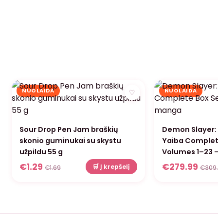
NUOLAIDA
NUOLAIDA
♡
Sour Drop Pen Jam braškių
Demon Slayer:
skonio guminukai su skystu
Yaiba Complet
užpildu 55 g
Volumes 1–23 
€
1.29
€
279.99
🛒 Į krepšelį
€
1.69
€
309