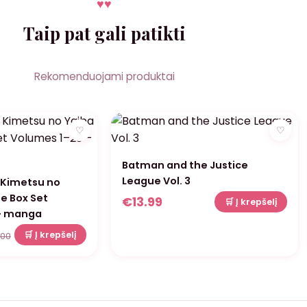
♥
♥
Taip pat gali patikti
Rekomenduojami produktai
♡
♡
Batman and the Justice
League Vol. 3
 Kimetsu no
e Box Set
€
13.99
🛒 Į krepšelį
– manga
🛒 Į krepšelį
.00