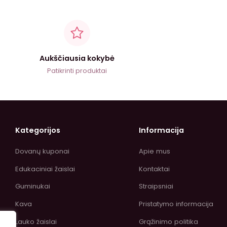
Aukščiausia kokybė
Patikrinti produktai
Kategorijos
Informacija
Dovanų kuponai
Apie mus
Edukaciniai žaislai
Kontaktai
Guminukai
Straipsniai
Kava
Pristatymo informacija
Lauko žaislai
Grąžinimo politika