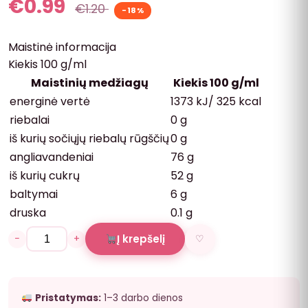
€
0.99
€
1.20
-18%
Maistinė informacija
Kiekis 100 g/ml
Maistinių medžiagų
Kiekis 100 g/ml
energinė vertė
1373 kJ/ 325 kcal
riebalai
0 g
iš kurių sočiųjų riebalų rūgščių
0 g
angliavandeniai
76 g
iš kurių cukrų
52 g
baltymai
6 g
druska
0.1 g
−
+
Į krepšelį
♡
Pristatymas:
1–3 darbo dienos