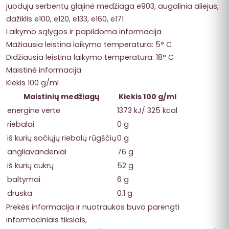
juodųjų serbentų glajinė medžiaga e903, augalinia aliejus,
dažiklis e100, e120, e133, e160, e171
Laikymo sąlygos ir papildoma informacija
Mažiausia leistina laikymo temperatura: 5° C
Didžiausia leistina laikymo temperatura: 18° C
Maistinė informacija
Kiekis 100 g/ml
Maistinių medžiagų
Kiekis 100 g/ml
energinė vertė
1373 kJ/ 325 kcal
riebalai
0 g
iš kurių sočiųjų riebalų rūgščių
0 g
angliavandeniai
76 g
iš kurių cukrų
52 g
baltymai
6 g
druska
0.1 g
Prekės informacija ir nuotraukos buvo parengti
informaciniais tikslais,