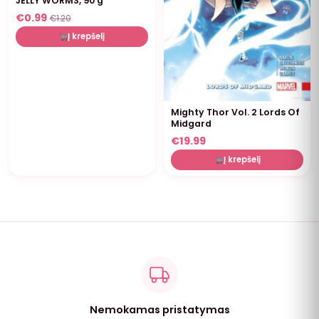
JELLY WORMS, 90 g
€
0.99
€
1.20
Į krepšelį
Mighty Thor Vol. 2 Lords Of
Midgard
€
19.99
Į krepšelį
Nemokamas pristatymas