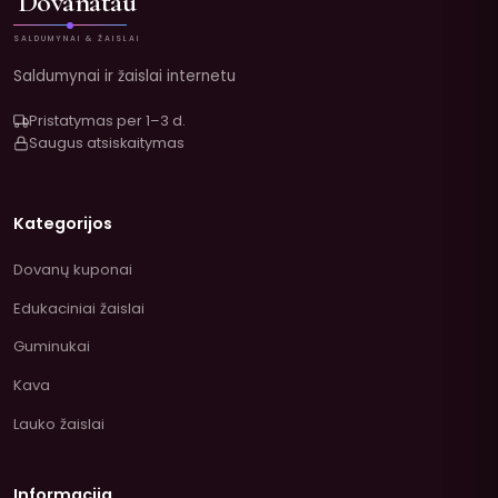
Dovanatau
SALDUMYNAI & ŽAISLAI
Saldumynai ir žaislai internetu
Pristatymas per 1–3 d.
Saugus atsiskaitymas
Kategorijos
Dovanų kuponai
Edukaciniai žaislai
Guminukai
Kava
Lauko žaislai
Informacija