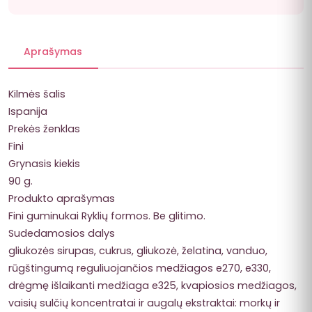
Aprašymas
Kilmės šalis
Ispanija
Prekės ženklas
Fini
Grynasis kiekis
90 g.
Produkto aprašymas
Fini guminukai Ryklių formos. Be glitimo.
Sudedamosios dalys
gliukozės sirupas, cukrus, gliukozė, želatina, vanduo,
rūgštingumą reguliuojančios medžiagos e270, e330,
drėgmę išlaikanti medžiaga e325, kvapiosios medžiagos,
vaisių sulčių koncentratai ir augalų ekstraktai: morkų ir