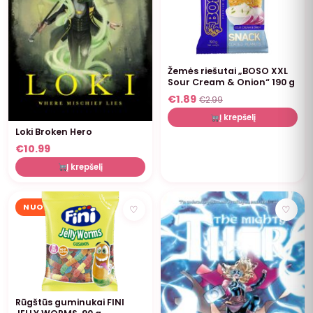
Žemės riešutai „BOSO XXL
Sour Cream & Onion“ 190 g
€
1.89
€
2.99
Į krepšelį
Loki Broken Hero
€
10.99
Į krepšelį
NUOLAIDA
♡
♡
Rūgštūs guminukai FINI