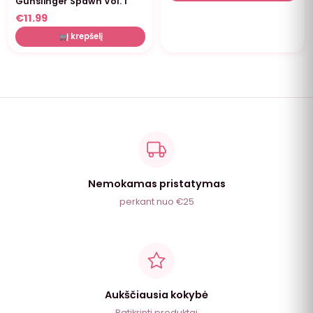
Gunslinger Spawn Vol. 1
€
11.99
Į krepšelį
Nemokamas pristatymas
perkant nuo €25
Aukščiausia kokybė
Patikrinti produktai