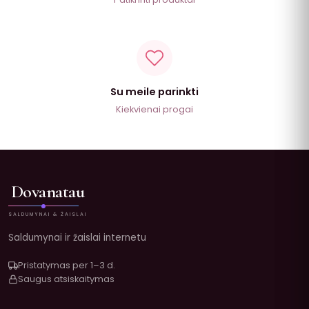
Su meile parinkti
Kiekvienai progai
Dovanatau
SALDUMYNAI & ŽAISLAI
Saldumynai ir žaislai internetu
Pristatymas per 1–3 d.
Saugus atsiskaitymas