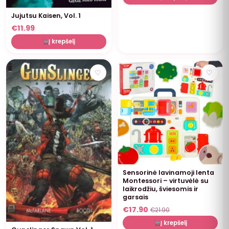
Jujutsu Kaisen, Vol. 1
€
11.99
Į krepšelį
NUOLAIDA
♡
♡
Sensorinė lavinamoji lenta
Montessori – virtuvėlė su
laikrodžiu, šviesomis ir
garsais
€
17.90
€
21.90
Į krepšelį