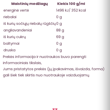
Maistinių medžiagų
Kiekis 100 g/ml
energinė vertė
1496 kJ/ 352 kcal
riebalai
0 g
iš kurių sočiųjų riebalų rūgščių
0 g
angliavandeniai
88 g
iš kurių cukrų
69 g
baltymai
0 g
druska
0 g
Prekės informacija ir nuotraukos buvo parengti
informaciniais tikslais,
Jums pristatytos prekės (jų įpakavimas, išvaizda, forma)
gali šiek tiek skirtis nuo nuotraukoje vaizduojamų.
♥
♥