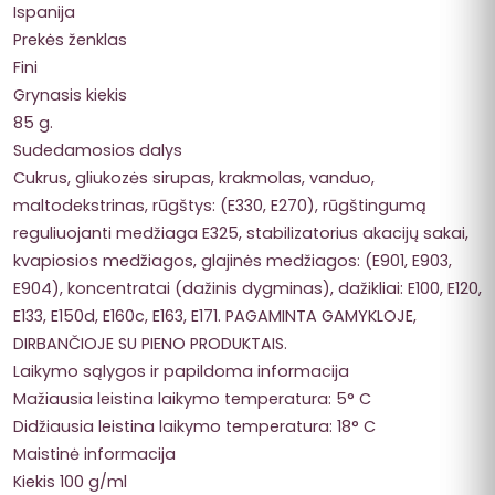
Ispanija
Prekės ženklas
Fini
Grynasis kiekis
85 g.
Sudedamosios dalys
Cukrus, gliukozės sirupas, krakmolas, vanduo,
maltodekstrinas, rūgštys: (E330, E270), rūgštingumą
reguliuojanti medžiaga E325, stabilizatorius akacijų sakai,
kvapiosios medžiagos, glajinės medžiagos: (E901, E903,
E904), koncentratai (dažinis dygminas), dažikliai: E100, E120,
E133, E150d, E160c, E163, E171. PAGAMINTA GAMYKLOJE,
DIRBANČIOJE SU PIENO PRODUKTAIS.
Laikymo sąlygos ir papildoma informacija
Mažiausia leistina laikymo temperatura: 5° C
Didžiausia leistina laikymo temperatura: 18° C
Maistinė informacija
Kiekis 100 g/ml