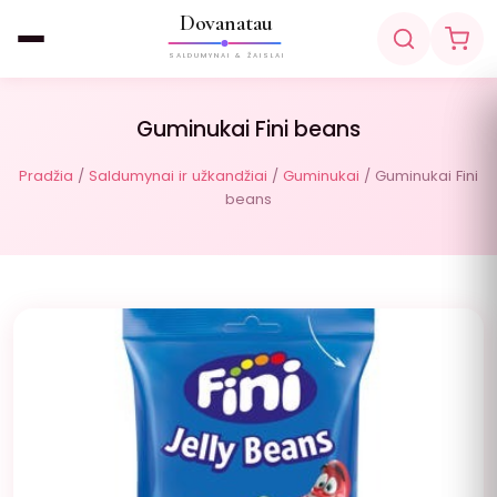
Dovanatau
SALDUMYNAI & ŽAISLAI
Guminukai Fini beans
Pradžia
/
Saldumynai ir užkandžiai
/
Guminukai
/ Guminukai Fini
beans