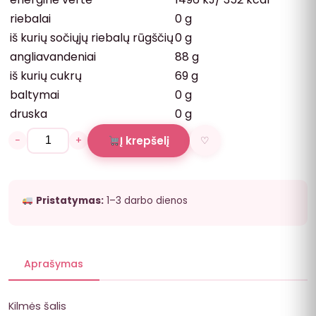
riebalai
0 g
iš kurių sočiųjų riebalų rūgščių
0 g
angliavandeniai
88 g
iš kurių cukrų
69 g
baltymai
0 g
druska
0 g
−
+
Į krepšelį
♡
Pristatymas:
1–3 darbo dienos
Aprašymas
Kilmės šalis