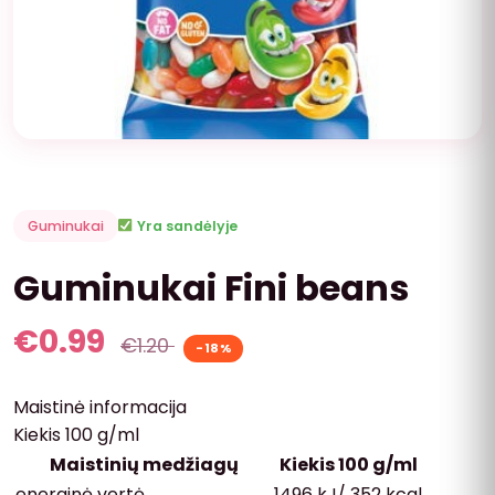
Guminukai
Yra sandėlyje
Guminukai Fini beans
€
0.99
€
1.20
-18%
Maistinė informacija
Kiekis 100 g/ml
Maistinių medžiagų
Kiekis 100 g/ml
energinė vertė
1496 kJ/ 352 kcal