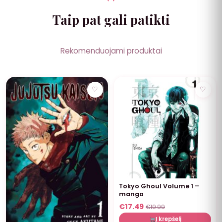
Taip pat gali patikti
Rekomenduojami produktai
NUOLAIDA
♡
♡
Tokyo Ghoul Volume 1 –
manga
€
17.49
€
19.99
Į krepšelį