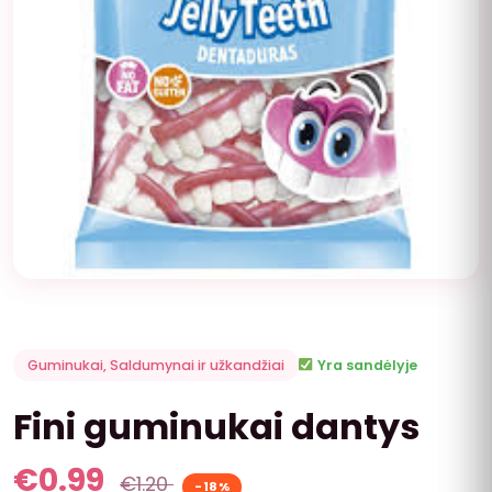
Guminukai
,
Saldumynai ir užkandžiai
Yra sandėlyje
Fini guminukai dantys
€
0.99
€
1.20
-18%