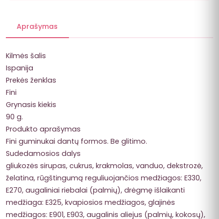
Aprašymas
Kilmės šalis
Ispanija
Prekės ženklas
Fini
Grynasis kiekis
90 g.
Produkto aprašymas
Fini guminukai dantų formos. Be glitimo.
Sudedamosios dalys
gliukozės sirupas, cukrus, krakmolas, vanduo, dekstrozė,
želatina, rūgštingumą reguliuojančios medžiagos: E330,
E270, augaliniai riebalai (palmių), drėgmę išlaikanti
medžiaga: E325, kvapiosios medžiagos, glajinės
medžiagos: E901, E903, augalinis aliejus (palmių, kokosų),