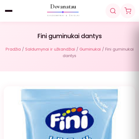
Dovanatau
SALDUMYNAI & ŽAISLAI
Fini guminukai dantys
Pradžia
/
Saldumynai ir užkandžiai
/
Guminukai
/ Fini guminukai
dantys