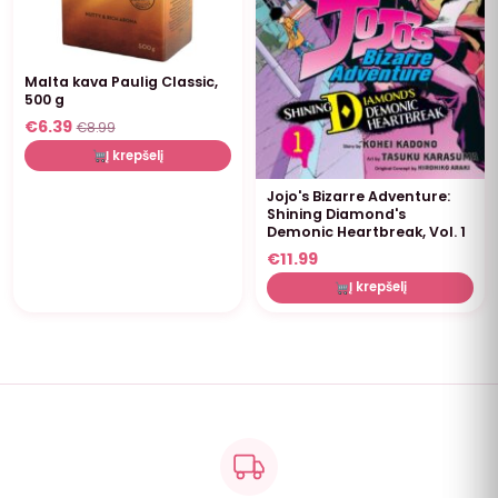
Malta kava Paulig Classic,
500 g
€
6.39
€
8.99
Į krepšelį
Jojo's Bizarre Adventure:
Shining Diamond's
Demonic Heartbreak, Vol. 1
€
11.99
Į krepšelį