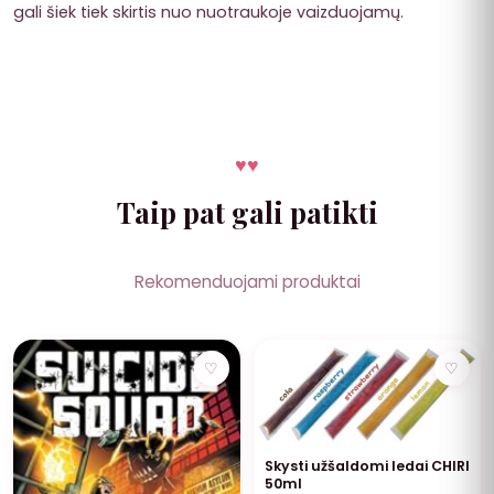
gali šiek tiek skirtis nuo nuotraukoje vaizduojamų.
♥
♥
Taip pat gali patikti
Rekomenduojami produktai
NUOLAIDA
♡
♡
Skysti užšaldomi ledai CHIRI
50ml