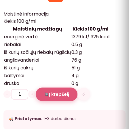
Maistinė informacija
Kiekis 100 g/ml
Maistinių medžiagų
Kiekis 100 g/ml
energinė vertė
1379 kJ/ 325 kcal
riebalai
0.5 g
iš kurių sočiųjų riebalų rūgščių
0.3 g
angliavandeniai
76 g
iš kurių cukrų
51 g
baltymai
4 g
druska
0 g
−
+
Į krepšelį
♡
Pristatymas:
1–3 darbo dienos