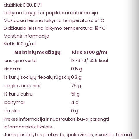
dažikliai: E120, E171
Laikymo sąlygos ir papildoma informacija
Mažiausia leistina laikymo temperatura: 5° C
Didžiausia leistina laikymo temperatura: 18° C
Maistinė informacija
Kiekis 100 g/ml
Maistinių medžiagų
Kiekis 100 g/ml
energinė vertė
1379 kJ/ 325 kcal
riebalai
0.5 g
iš kurių sočiųjų riebalų rūgščių
0.3 g
angliavandeniai
76 g
iš kurių cukrų
51 g
baltymai
4 g
druska
0 g
Prekės informacija ir nuotraukos buvo parengti
informaciniais tikslais,
Jums pristatytos prekės (jų įpakavimas, išvaizda, forma)