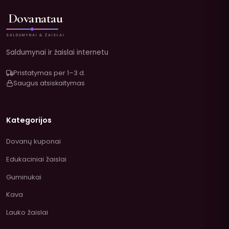
Dovanatau
SALDUMYNAI & ŽAISLAI
Saldumynai ir žaislai internetu
Pristatymas per 1–3 d.
Saugus atsiskaitymas
Kategorijos
Dovanų kuponai
Edukaciniai žaislai
Guminukai
Kava
Lauko žaislai