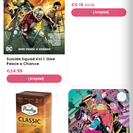
€
0.16
€
0.25
Į krepšelį
Suicide Squad Vol 1: Give
Peace a Chance
€
24.99
Į krepšelį
NUOLAIDA
♡
♡