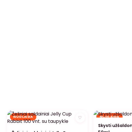
NUOLAIDA
NUOLAIDA
♡
Skysti užšaldom