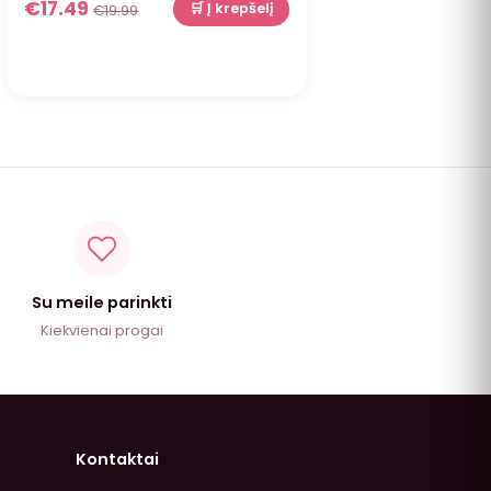
€
17.49
🛒 Į krepšelį
€
19.99
Su meile parinkti
Kiekvienai progai
Kontaktai