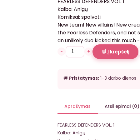
FEARLESS DEFENDERS VOL. 1
Kalba: Anlgų
Komiksai: spalvoti
New team! New villains! New creat
the Fearless Defenders, and not 
an unlikely duo kicked this much -
−
+
🛒 Į krepšelį
🚚
Pristatymas:
1–3 darbo dienos
Aprašymas
Atsiliepimai (0)
FEARLESS DEFENDERS VOL. 1
Kalba: Anlgų