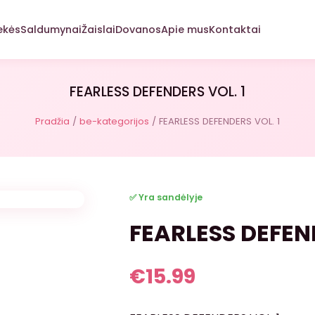
ekės
Saldumynai
Žaislai
Dovanos
Apie mus
Kontaktai
FEARLESS DEFENDERS VOL. 1
Pradžia
/
be-kategorijos
/ FEARLESS DEFENDERS VOL. 1
✅ Yra sandėlyje
FEARLESS DEFEND
€
15.99