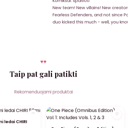
Komiksai: spalvoti
New team! New villains! New creators
Fearless Defenders, and not since Po
duo kicked this much - well, you kno
♥
♥
Taip pat gali patikti
Rekomenduojami produktai
♡
♡
i ledai CHIRI