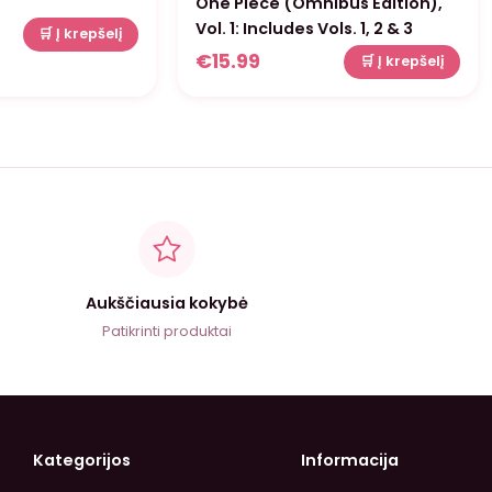
One Piece (Omnibus Edition),
Vol. 1: Includes Vols. 1, 2 & 3
🛒 Į krepšelį
€
15.99
🛒 Į krepšelį
Aukščiausia kokybė
Patikrinti produktai
Kategorijos
Informacija