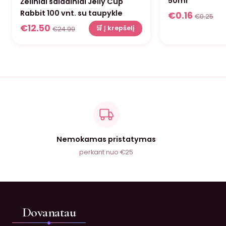
50ml
Želiniai saldainiai Jelly Cup
Rabbit 100 vnt. su taupykle
€
0.16
€
0.25
€
12.50
🛒 Į krepšelį
€
24.99
Nemokamas pristatymas
perkant nuo €25
Dovanatau