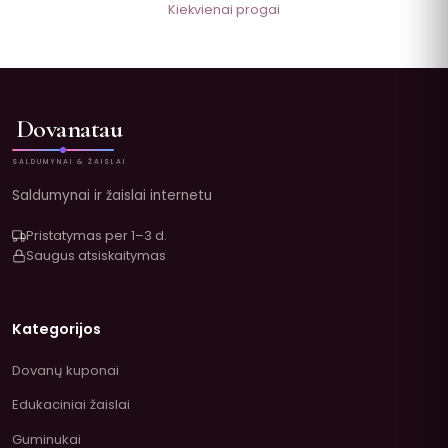
Kiekvienai progai
Dovanatau
SALDUMYNAI & ŽAISLAI
Saldumynai ir žaislai internetu
Pristatymas per 1–3 d.
Saugus atsiskaitymas
Kategorijos
Dovanų kuponai
Edukaciniai žaislai
Guminukai