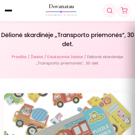
Dovanatau
SALDUMYNAI & ŽAISLAI
Dėlionė skardinėje „Transporto priemonės“, 30
det.
Pradžia
/
Žaislai
/
Edukaciniai žaislai
/ Dėlionė skardinėje
„Transporto priemonės“, 30 det.