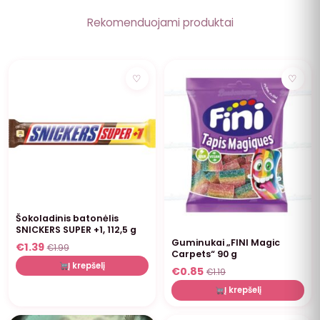
Rekomenduojami produktai
NUOLAIDA
NUOLAIDA
♡
♡
Šokoladinis batonėlis
SNICKERS SUPER +1, 112,5 g
Guminukai „FINI Magic
€
1.39
€
1.99
Carpets“ 90 g
Į krepšelį
€
0.85
€
1.19
Į krepšelį