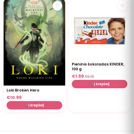
NUOLAIDA
♡
♡
Pieninis šokoladas KINDER,
100 g
€
1.69
€
2.19
Į krepšelį
Loki Broken Hero
€
10.99
Į krepšelį