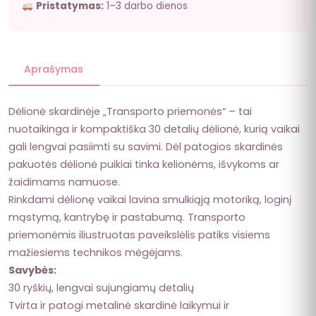
Pristatymas:
1–3 darbo dienos
Aprašymas
Dėlionė skardinėje „Transporto priemonės“ – tai
nuotaikinga ir kompaktiška 30 detalių dėlionė, kurią vaikai
gali lengvai pasiimti su savimi. Dėl patogios skardinės
pakuotės dėlionė puikiai tinka kelionėms, išvykoms ar
žaidimams namuose.
Rinkdami dėlionę vaikai lavina smulkiąją motoriką, loginį
mąstymą, kantrybę ir pastabumą. Transporto
priemonėmis iliustruotas paveikslėlis patiks visiems
mažiesiems technikos mėgėjams.
Savybės:
30 ryškių, lengvai sujungiamų detalių
Tvirta ir patogi metalinė skardinė laikymui ir