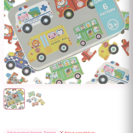
Edukaciniai žaislai
,
Žaislai
Nėra sandėlyje