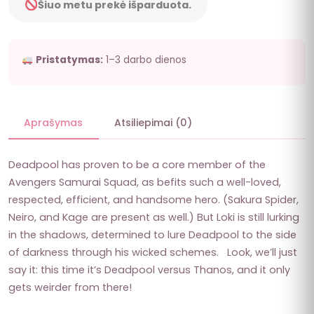
Šiuo metu prekė išparduota.
Pristatymas:
1–3 darbo dienos
Aprašymas
Atsiliepimai (0)
Deadpool has proven to be a core member of the
Avengers Samurai Squad, as befits such a well-loved,
respected, efficient, and handsome hero. (Sakura Spider,
Neiro, and Kage are present as well.) But Loki is still lurking
in the shadows, determined to lure Deadpool to the side
of darkness through his wicked schemes. Look, we’ll just
say it: this time it’s Deadpool versus Thanos, and it only
gets weirder from there!