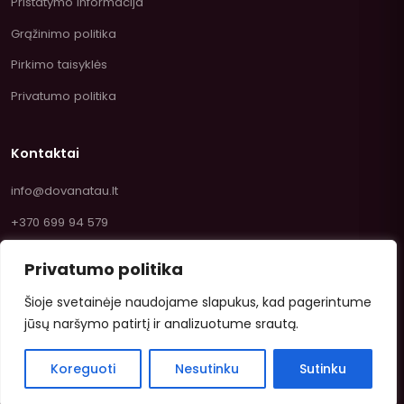
Pristatymo informacija
Grąžinimo politika
Pirkimo taisyklės
Privatumo politika
Kontaktai
info@dovanatau.lt
+370 699 94 579
Privatumo politika
Šioje svetainėje naudojame slapukus, kad pagerintume
jūsų naršymo patirtį ir analizuotume srautą.
© 2026 Dovanatau.lt — Saldumynai ir žaislai internetu.
Koreguoti
Nesutinku
Sutinku
VISA
Mastercard
Paysera