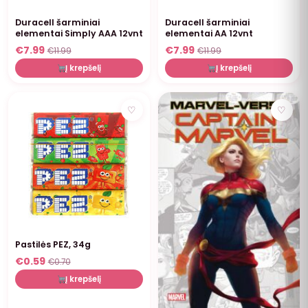
Duracell šarminiai
Duracell šarminiai
elementai Simply AAA 12vnt
elementai AA 12vnt
€
7.99
€
7.99
€
11.99
€
11.99
Į krepšelį
Į krepšelį
NUOLAIDA
♡
♡
Pastilės PEZ, 34g
€
0.59
€
0.70
Į krepšelį