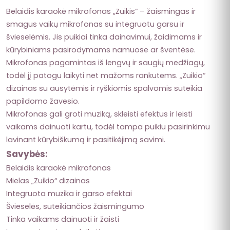
Belaidis karaokė mikrofonas „Zuikis“ – žaismingas ir
smagus vaikų mikrofonas su integruotu garsu ir
švieselėmis. Jis puikiai tinka dainavimui, žaidimams ir
kūrybiniams pasirodymams namuose ar šventėse.
Mikrofonas pagamintas iš lengvų ir saugių medžiagų,
todėl jį patogu laikyti net mažoms rankutėms. „Zuikio“
dizainas su ausytėmis ir ryškiomis spalvomis suteikia
papildomo žavesio.
Mikrofonas gali groti muziką, skleisti efektus ir leisti
vaikams dainuoti kartu, todėl tampa puikiu pasirinkimu
lavinant kūrybiškumą ir pasitikėjimą savimi.
Savybės:
Belaidis karaokė mikrofonas
Mielas „Zuikio“ dizainas
Integruota muzika ir garso efektai
Švieselės, suteikiančios žaismingumo
Tinka vaikams dainuoti ir žaisti