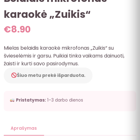
karaokė „Zuikis“
€
8.90
Mielas belaidis karaokė mikrofonas „Zuikis“ su
švieselėmis ir garsu. Puikiai tinka vaikams dainuoti,
žaisti ir kurti savo pasirodymus.
Šiuo metu prekė išparduota.
Pristatymas:
1–3 darbo dienos
Aprašymas