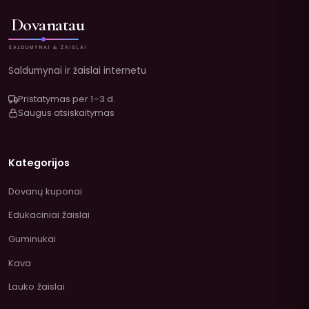
Dovanatau
SALDUMYNAI & ŽAISLAI
Saldumynai ir žaislai internetu
Pristatymas per 1–3 d.
Saugus atsiskaitymas
Kategorijos
Dovanų kuponai
Edukaciniai žaislai
Guminukai
Kava
Lauko žaislai