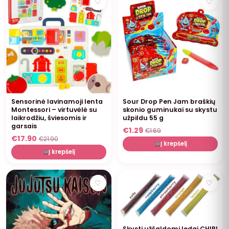
♡
♡
Sensorinė lavinamoji lenta
Sour Drop Pen Jam braškių
Montessori – virtuvėlė su
skonio guminukai su skystu
laikrodžiu, šviesomis ir
užpildu 55 g
garsais
€
1.29
€
1.69
€
17.90
€
21.90
Į krepšelį
Į krepšelį
NUOLAIDA
♡
♡
Skysti užšaldomi ledai CHIRI