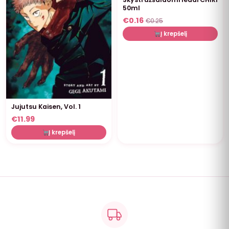
50ml
€
0.16
€
0.25
Į krepšelį
Jujutsu Kaisen, Vol. 1
€
11.99
Į krepšelį