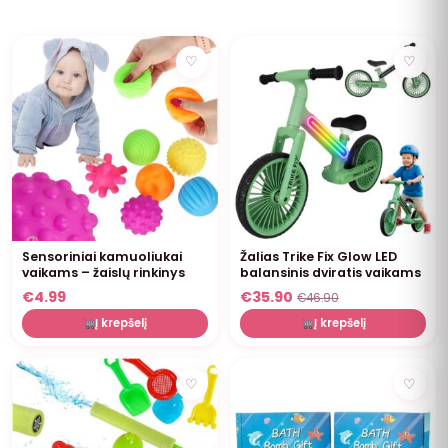
NUOLAIDA
♡
♡
Sensoriniai kamuoliukai
Žalias Trike Fix Glow LED
vaikams – žaislų rinkinys
balansinis dviratis vaikams
€
4.99
€
35.90
€
46.90
Į krepšelį
Į krepšelį
NUOLAIDA
♡
♡