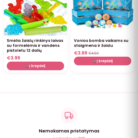
Smėlio žaislų rinkinys laivas
Vonios bomba vaikams su
su formelėmis ir vandens
staigmena ir žaislu
pistoletu 12 dalių
€
3.69
€
4.90
€
3.99
Į krepšelį
Į krepšelį
Nemokamas pristatymas