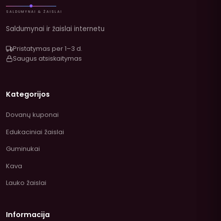
SALDUMYNAI & ŽAISLAI
Saldumynai ir žaislai internetu
Pristatymas per 1–3 d.
Saugus atsiskaitymas
Kategorijos
Dovanų kuponai
Edukaciniai žaislai
Guminukai
Kava
Lauko žaislai
Informacija