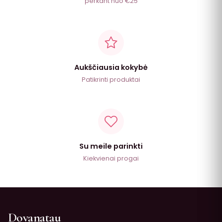
perkant nuo €25
Aukščiausia kokybė
Patikrinti produktai
Su meile parinkti
Kiekvienai progai
Dovanatau