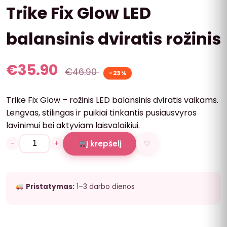
Trike Fix Glow LED
balansinis dviratis rožinis
€
35.90
€
46.90
-23%
Trike Fix Glow – rožinis LED balansinis dviratis vaikams.
Lengvas, stilingas ir puikiai tinkantis pusiausvyros
lavinimui bei aktyviam laisvalaikiui.
−
+
Į krepšelį
♡
Pristatymas:
1–3 darbo dienos