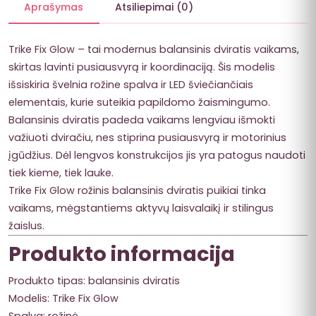
Aprašymas
Atsiliepimai (0)
Trike Fix Glow – tai modernus balansinis dviratis vaikams,
skirtas lavinti pusiausvyrą ir koordinaciją. Šis modelis
išsiskiria švelnia rožine spalva ir LED šviečiančiais
elementais, kurie suteikia papildomo žaismingumo.
Balansinis dviratis padeda vaikams lengviau išmokti
važiuoti dviračiu, nes stiprina pusiausvyrą ir motorinius
įgūdžius. Dėl lengvos konstrukcijos jis yra patogus naudoti
tiek kieme, tiek lauke.
Trike Fix Glow rožinis balansinis dviratis puikiai tinka
vaikams, mėgstantiems aktyvų laisvalaikį ir stilingus
žaislus.
Produkto informacija
Produkto tipas: balansinis dviratis
Modelis: Trike Fix Glow
Spalva: rožinė