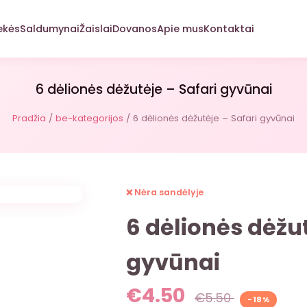
ekės
Saldumynai
Žaislai
Dovanos
Apie mus
Kontaktai
6 dėlionės dėžutėje – Safari gyvūnai
Pradžia
/
be-kategorijos
/ 6 dėlionės dėžutėje – Safari gyvūnai
❌ Nėra sandėlyje
6 dėlionės dėžut
gyvūnai
€
4.50
€
5.50
-18%