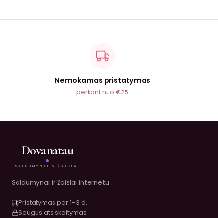
Nemokamas pristatymas
perkant nuo €25
Dovanatau
SALDUMYNAI & ŽAISLAI
Saldumynai ir žaislai internetu
Pristatymas per 1–3 d.
Saugus atsiskaitymas