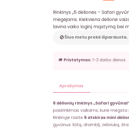
Rinkinys „6 dėlionės – Safari gyvū
mėgėjams. Kiekviena dėlionė vaizd
lavina vaiko loginį mąstymą bei m
🚫
Šiuo metu prekė išparduota.
🚚
Pristatymas:
1–3 darbo dienos
Aprašymas
6 dėlionių rinkinys „Safari gyvūnai
pasirinkimas vaikams, kurie mėgsta 
Rinkinyje rasite
6 atskiras mini dėli
gyvūnus: liūtą, dramblį, zebriuką, žira