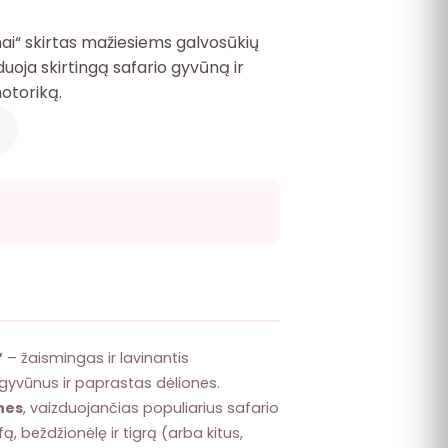
nai“ skirtas mažiesiems galvosūkių
uoja skirtingą safario gyvūną ir
otoriką.
“
– žaismingas ir lavinantis
gyvūnus ir paprastas dėliones.
ones
, vaizduojančias populiarius safario
fą, beždžionėlę ir tigrą (arba kitus,