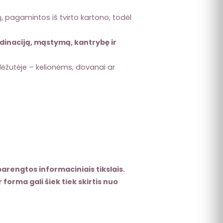
, pagamintos iš tvirto kartono, todėl
dinaciją, mąstymą, kantrybę ir
žutėje – kelionėms, dovanai ar
arengtos informaciniais tikslais.
 forma gali šiek tiek skirtis nuo