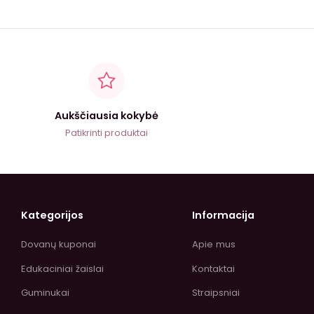
Aukščiausia kokybė
Patikrinti produktai
Kategorijos
Informacija
Dovanų kuponai
Apie mus
Edukaciniai žaislai
Kontaktai
Guminukai
Straipsniai