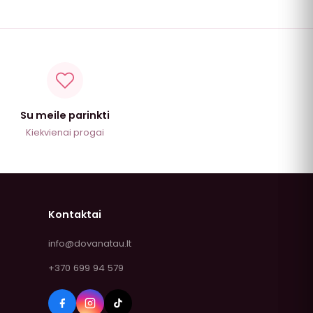
Su meile parinkti
Kiekvienai progai
Kontaktai
info@dovanatau.lt
+370 699 94 579