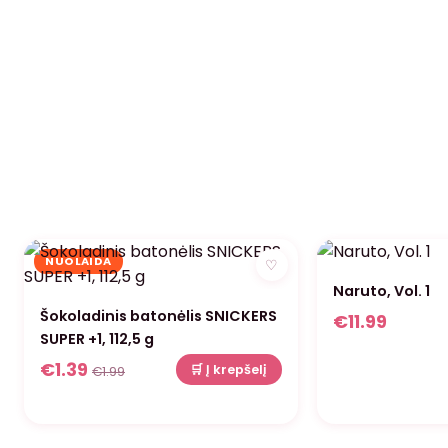
NUOLAIDA
♡
Naruto, Vol. 1
Šokoladinis batonėlis SNICKERS
€
11.99
SUPER +1, 112,5 g
€
1.39
🛒 Į krepšelį
€
1.99