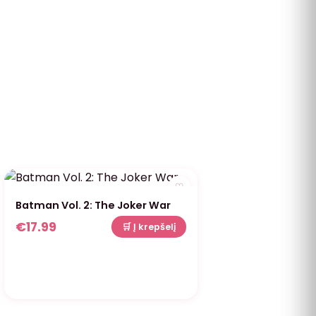
♡
Batman Vol. 2: The Joker War
€
17.99
🛒 Į krepšelį