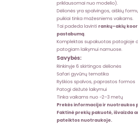
priklausomai nuo modelio).
Dėlionės yra spalvingos, aiškių formų
puikiai tinka mažesniems vaikams.
Tai padeda lavinti
rankų–akių koor
pastabumą
.
Komplektas supakuotas patogioje dė
patogiam laikymui namuose.
Savybės:
Rinkinyje 6 skirtingos dėlionės
Safari gyvūnų tematika
Ryškios spalvos, paprastos formos
Patogi dėžutė laikymui
Tinka vaikams nuo ~2–3 metų
Prekės informacija ir nuotraukos p
Faktinė prekių pakuotė, išvaizda ar
pateiktos nuotraukoje.