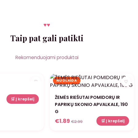
♥
♥
Taip pat gali patikti
Rekomenduojami produktai
NUOLAIDA
♡
♡
ŽEMĖS RIEŠUTAI POMIDORŲ IR
🛒 Į krepšelį
PAPRIKŲ SKONIO APVALKALE, 190
G
€
1.89
🛒 Į krepšelį
€
2.99