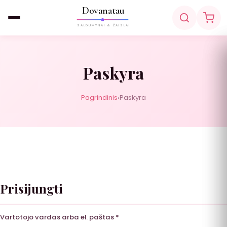
Dovanatau
SALDUMYNAI & ŽAISLAI
Paskyra
Pagrindinis
›
Paskyra
Prisijungti
Privalomas
Vartotojo vardas arba el. paštas
*