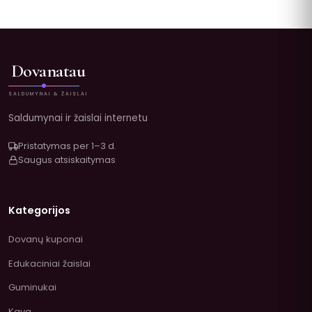
Dovanatau
SALDUMYNAI & ŽAISLAI
Saldumynai ir žaislai internetu
Pristatymas per 1–3 d.
Saugus atsiskaitymas
Kategorijos
Dovanų kuponai
Edukaciniai žaislai
Guminukai
Kava