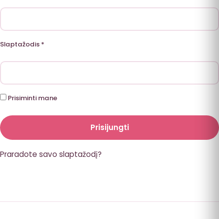
Privalomas
Slaptažodis
*
Prisiminti mane
Prisijungti
Praradote savo slaptažodį?